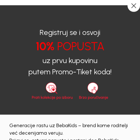
CIJENA ISPORUKE ZA SVE PORUDŽBINE IZNOSI 9KM
0
0
Registruj se i osvoji
10%
POPUSTA
BEBAKIDS
Proizvodi
Dječija odjeća
Košulje
Košulje za dječake
KOŠULJA ZA DJEČAKE BASIC
uz prvu kupovinu
putem Promo-Tiket koda!
30
%
Generacije rastu uz BebaKids – brend kome roditelji
već decenijama veruju.