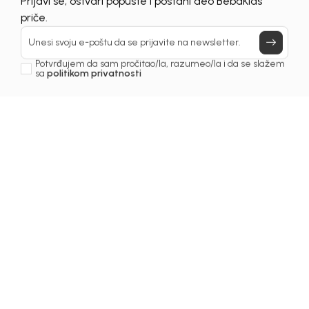
Prijavi se, ostvari popuste i postani deo BebaKids
priče.
Unesi svoju e-poštu da se prijavite na newsletter.
Potvrđujem da sam pročitao/la, razumeo/la i da se slažem
sa
politikom privatnosti
1
/
5
Košulje za dječake
KOŠULJA ZA DJEČAKE
BASIC
Šifra proizvoda:
5261OM0K20O01
Odaberite veličinu
: