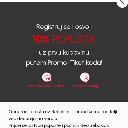
CIJENA ISPORUKE ZA SVE PORUDŽBINE IZNOSI 9KM
0
0
Registruj se i osvoji
10%
POPUSTA
BEBAKIDS
Proizvodi
Dječija odjeća
Košulje
Košulje za dječake
KOŠULJA ZA DJEČAKE NICOLAI
uz prvu kupovinu
putem Promo-Tiket koda!
Generacije rastu uz BebaKids – brend kome roditelji
već decenijama veruju.