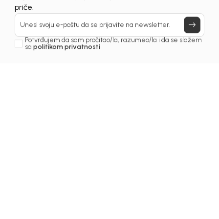
UNAVAILABLE
Prijavi se, ostvari popuste i postani deo BebaKids
priče.
Unesi svoju e-poštu da se prijavite na newsletter.
Potvrđujem da sam pročitao/la, razumeo/la i da se slažem
sa
politikom privatnosti
1
/
5
Košulje za dječake
KOŠULJA ZA DJEČAKE
NICOLAI
Šifra proizvoda:
1251OM0K20A01
Odaberite veličinu
: