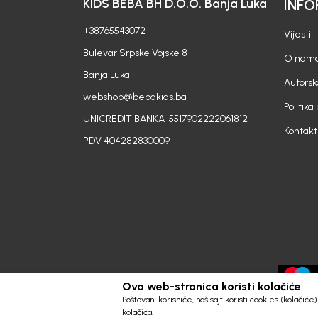
KIDS BEBA BH D.O.O. Banja Luka
INFO
+38765543072
Vijesti
Bulevar Srpske Vojske 8
O nam
Banja Luka
Autorsk
webshop@bebakids.ba
Politika
UNICREDIT BANKA 5517902222061812
Kontakt
PDV 404282830009
Ova web-stranica koristi kolačiće
Poštovani korisniče, naš sajt koristi cookies (kolačić
kolačića.