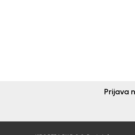
Beba Kids
Beba 
KOMBINEZON ZA
KOM
DJEVOJČICE MIONA
MIH
55,00
KM
55,
Prijava 