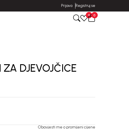
Prijava
Registruj se
0
0
 ZA DJEVOJČICE
Obavjesti me o promijeni cijene