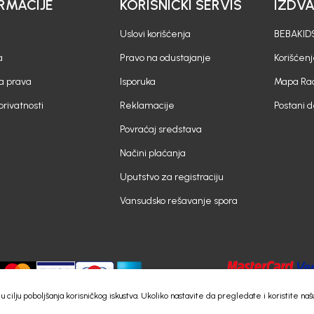
RMACIJE
KORISNIČKI SERVIS
IZDV
Uslovi korišćenja
BEBAKIDS
a
Pravo na odustajanje
Korišćen
a prava
Isporuka
Mapa Rad
 privatnosti
Reklamacije
Postani 
Povraćaj sredstava
Načini plaćanja
Uputstvo za registraciju
Vansudsko rešavanje spora
e) u cilju poboljšanja korisničkog iskustva. Ukoliko nastavite da pregledate i koristite