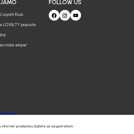
AJAMO
FOLLOW US
 Loyalti Klub
je LOYALTY popusta
nji
deo naše ekipe!
 našu Internet prodavnicu slažete se sa upotrebom