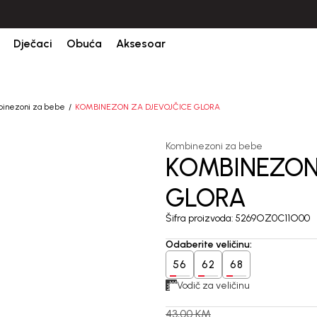
CIJENA ISPORUKE ZA SVE PORUDŽBINE IZNOSI 9KM
Dječaci
Obuća
Aksesoar
inezoni za bebe
KOMBINEZON ZA DJEVOJČICE GLORA
Kombinezoni za bebe
KOMBINEZON
50
%
GLORA
Šifra proizvoda:
5269OZ0C11O00
Odaberite veličinu
:
56
62
68
Vodič za veličinu
43,00
KM