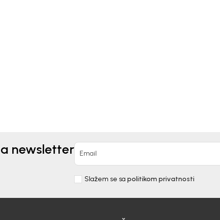
Kids
Beba Kids
BINEZON ZA DJEČAKE
KOMBINEZON ZA
AJLO
DJEVOJČICE VALE
00
KM
39,90
KM
57,00
KM
na newsletter
Email
Slažem se sa
politikom privatnosti