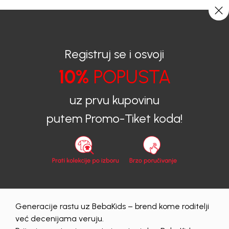
CIJENA ISPORUKE ZA SVE PORUDŽBINE IZNOSI 9KM
0
0
Registruj se i osvoji
10%
POPUSTA
BEBAKIDS
Proizvodi
Dječija odjeća
Kombinezoni
uz prvu kupovinu
Kombinezoni
putem Promo-Tiket koda!
14 proizvodi
Generacije rastu uz BebaKids – brend kome roditelji
već decenijama veruju.