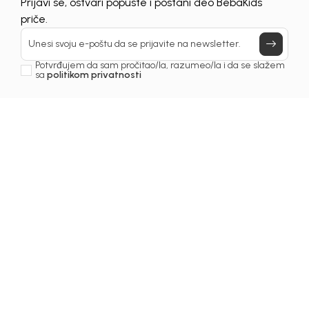
Prijavi se, ostvari popuste i postani deo BebaKids
priče.
Unesi svoju e-poštu da se prijavite na newsletter.
Potvrđujem da sam pročitao/la, razumeo/la i da se slažem
sa
politikom privatnosti
Beba Kids
Beba Kids
KOMBINEZON ZA
KOMBINEZON ZA
DJEČAKE MIHAJLO
DJEVOJČICE MIONA
55,00
KM
55,00
KM
DODAJ U KORPU
DODAJ U KORPU
40
%
50
%