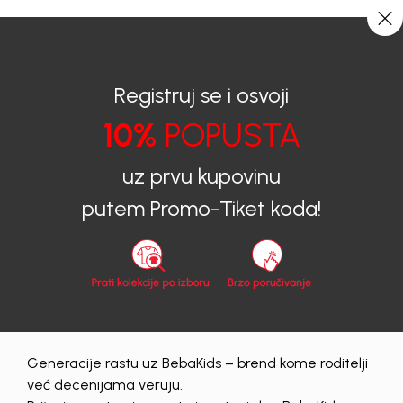
CIJENA ISPORUKE ZA SVE PORUDŽBINE IZNOSI 9KM
0
0
Registruj se i osvoji
10%
POPUSTA
BEBAKIDS
Proizvodi
Dječiji aksesoar
Kape
Kape za djevojčice
KAPA ZA DJEVOJČICE BEBAKIDS
uz prvu kupovinu
putem Promo-Tiket koda!
Generacije rastu uz BebaKids – brend kome roditelji
već decenijama veruju.