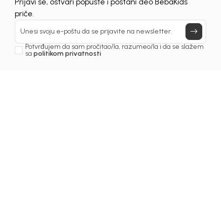
UNAVAILABLE
Prijavi se, ostvari popuste i postani deo BebaKids
priče.
Unesi svoju e-poštu da se prijavite na newsletter.
Potvrđujem da sam pročitao/la, razumeo/la i da se slažem
sa
politikom privatnosti
1
/
3
Kape za djevojčice
KAPA ZA DJEVOJČICE
BEBAKIDS
Šifra proizvoda:
5239AZ0410R01
Odaberite veličinu
:
74
80
98