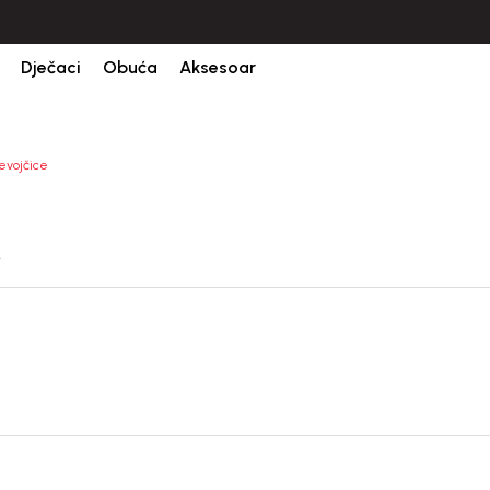
CIJENA ISPORUKE ZA SVE PORUDŽBINE IZNOSI 9KM
Dječaci
Obuća
Aksesoar
evojčice
M