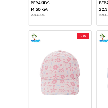
BEBAKIDS
BEB
14,50
KM
20,3
29,00
KM
29,00
30
%