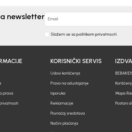
na newsletter
Email
Slažem se sa
politikom privatnosti
RMACIJE
KORISNIČKI SERVIS
IZDV
Uslovi korišćenja
BEBAKIDS
a
Pravo na odustajanje
Korišćen
a prava
Isporuka
Mapa Rad
 privatnosti
Reklamacije
Postani 
Povraćaj sredstava
Načini plaćanja