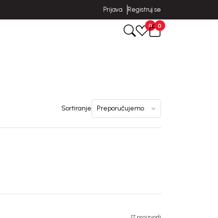
Prijava
Registruj se
0
0
Sortiranje
17 proizvodi