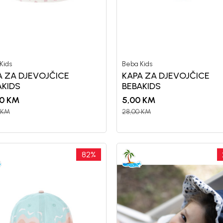
10%
P
uz pr
putem Pro
Kids
Beba Kids
A ZA DJEVOJČICE
KAPA ZA DJEVOJČICE
AKIDS
BEBAKIDS
0
KM
5,00
KM
KM
28,00
KM
nd kome roditelji već
Unesi svoju e-poštu da se prijavite na news
Potvrđujem da sam pročitao/la, razumeo/l
82
%
 deo BebaKids priče.
politikom privatnosti