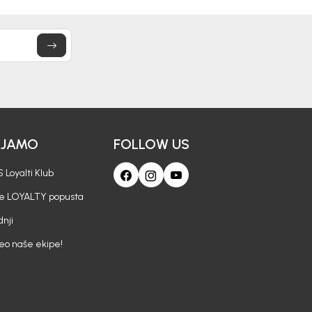
AJAMO
FOLLOW US
 Loyalti Klub
je LOYALTY popusta
nji
deo naše ekipe!