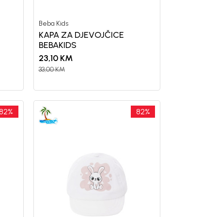
Beba Kids
KAPA ZA DJEVOJČICE
BEBAKIDS
23,10
KM
33,00
KM
82
%
82
%
uj se i osvoji