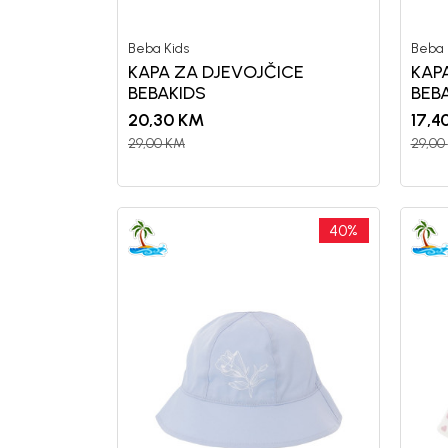
Beba Kids
Beba 
KAPA ZA DJEVOJČICE
KAP
BEBAKIDS
BEB
20,30
KM
17,4
29,00
KM
29,00
40
%