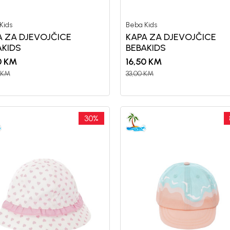
Kids
Beba Kids
A ZA DJEVOJČICE
KAPA ZA DJEVOJČICE
AKIDS
BEBAKIDS
0
KM
16,50
KM
KM
33,00
KM
30
%
Registr