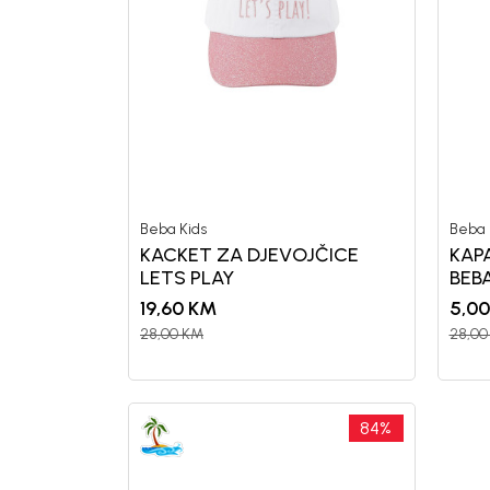
Beba Kids
Beba 
KACKET ZA DJEVOJČICE
KAP
LETS PLAY
BEB
19,60
KM
5,00
28,00
KM
28,00
84
%