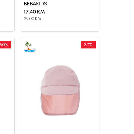
BEBAKIDS
17,40
KM
29,00
KM
50
%
30
%