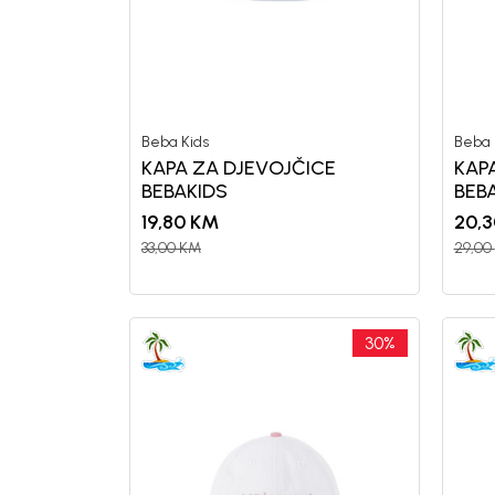
Beba Kids
Beba 
KAPA ZA DJEVOJČICE
KAP
BEBAKIDS
BEB
19,80
KM
20,3
33,00
KM
29,00
Generacije rastu uz BebaKids – bre
decenijama veruju.
30
%
Prijavi se, ostvari popuste i postani