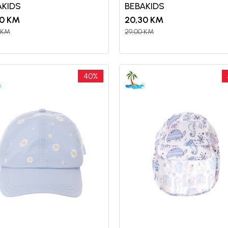
AKIDS
BEBAKIDS
0
KM
20,30
KM
KM
29,00
KM
40
%