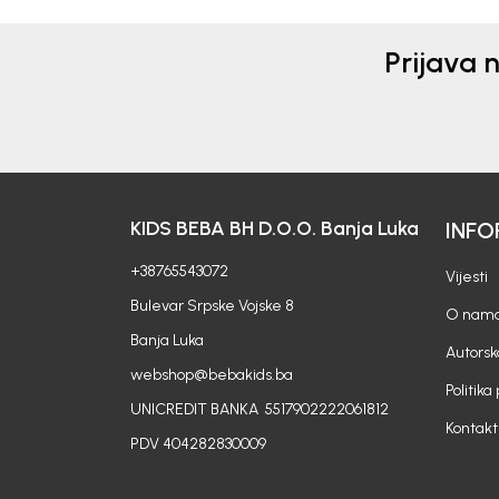
Prijava 
KIDS BEBA BH D.O.O. Banja Luka
INFO
+38765543072
Vijesti
Bulevar Srpske Vojske 8
O nam
Banja Luka
Autorsk
webshop@bebakids.ba
Politika
UNICREDIT BANKA 5517902222061812
Kontakt
PDV 404282830009