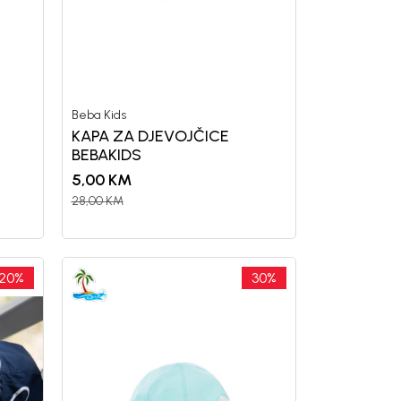
OPUSTA
vu kupovinu
mo-Tiket koda!
Beba Kids
KAPA ZA DJEVOJČICE
BEBAKIDS
5,00
KM
28,00
KM
letter.
a i da se slažem sa
20
%
30
%