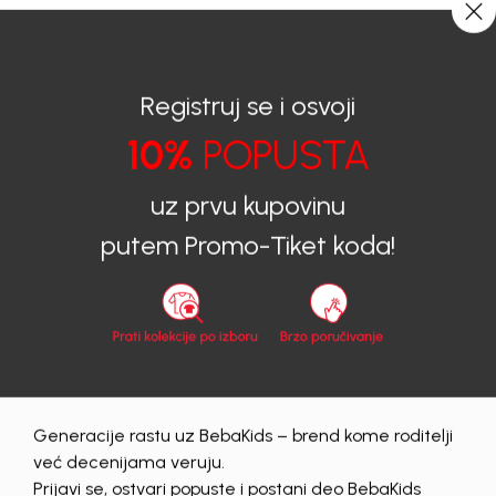
CIJENA ISPORUKE ZA SVE PORUDŽBINE IZNOSI 9KM
0
0
Registruj se i osvoji
10%
POPUSTA
BEBAKIDS
Proizvodi
Dječiji aksesoar
Kape
Kape za dječake
KAPA ZA DJEČAKE BEBAKIDS
uz prvu kupovinu
putem Promo-Tiket koda!
30
%
Generacije rastu uz BebaKids – brend kome roditelji
već decenijama veruju.