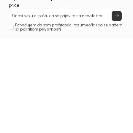
Prijavi se, ostvari popuste i postani deo BebaKids
priče.
Unesi svoju e-poštu da se prijavite na newsletter.
Potvrđujem da sam pročitao/la, razumeo/la i da se slažem
sa
politikom privatnosti
1
/
3
Kape za dječake
KAPA ZA DJEČAKE
BEBAKIDS
Šifra proizvoda:
5249AM0440G00
Odaberite veličinu
:
68
74
80
98