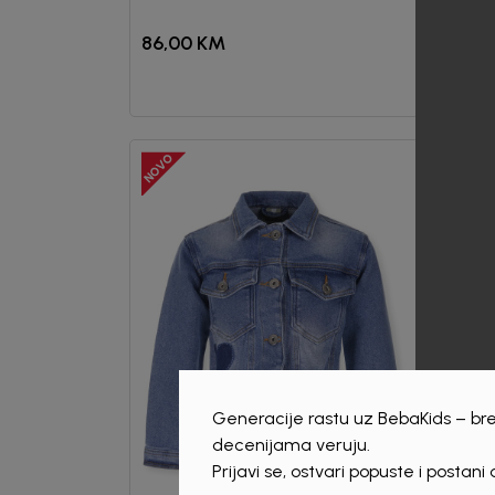
86,00
KM
83,0
Generacije rastu uz BebaKids – bre
decenijama veruju.
Prijavi se, ostvari popuste i postani