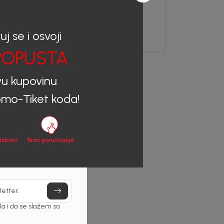
156,00
KM
uj se i osvoji
OPUSTA
vu kupovinu
mo-Tiket koda!
letter.
a i da se slažem sa