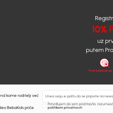
TARTAN
0
KM
138,00
KM
Registr
10%
P
uz pr
putem Pro
nd kome roditelji već
Unesi svoju e-poštu da se prijavite na news
Potvrđujem da sam pročitao/la, razumeo/l
 deo BebaKids priče.
politikom privatnosti