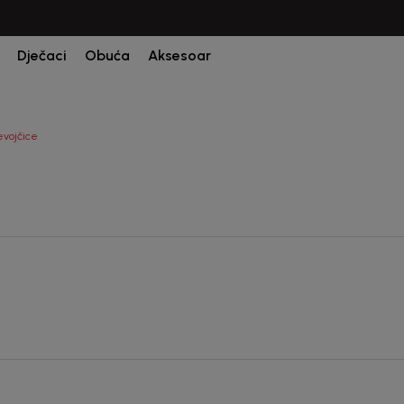
CIJENA ISPORUKE ZA SVE PORUDŽBINE IZNOSI 9KM
Dječaci
Obuća
Aksesoar
evojčice