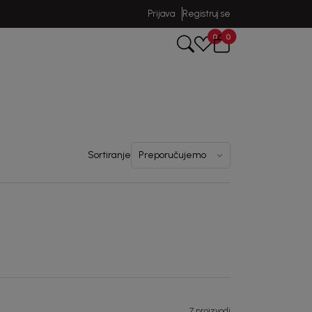
Prijava
Registruj se
0
0
Sortiranje
7 proizvodi