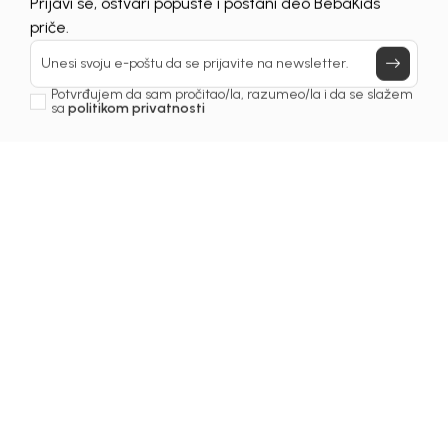
UNAVAILABLE
Prijavi se, ostvari popuste i postani deo BebaKids
priče.
Unesi svoju e-poštu da se prijavite na newsletter.
Potvrđujem da sam pročitao/la, razumeo/la i da se slažem
sa
politikom privatnosti
1
/
5
Jakne za djevojčice
JAKNA ZA DJEVOJČICE
GLORY
Šifra proizvoda:
1241OZ0J40P00
Odaberite veličinu
:
05
06
08
10
12
14