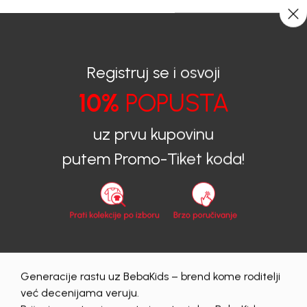
CIJENA ISPORUKE ZA SVE PORUDŽBINE IZNOSI 9KM
0
0
Registruj se i osvoji
10%
POPUSTA
BEBAKIDS
Proizvodi
Dječija odjeća
Jakne
Jakne za djevojčice
JAKNA ZA DJEVOJČICE GLORY
uz prvu kupovinu
putem Promo-Tiket koda!
Generacije rastu uz BebaKids – brend kome roditelji
već decenijama veruju.