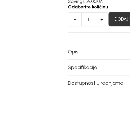
Savings:
59,00
KM
Odaberite količinu
DODAJ 
Opis
Specifikacije
Dostupnost u radnjama