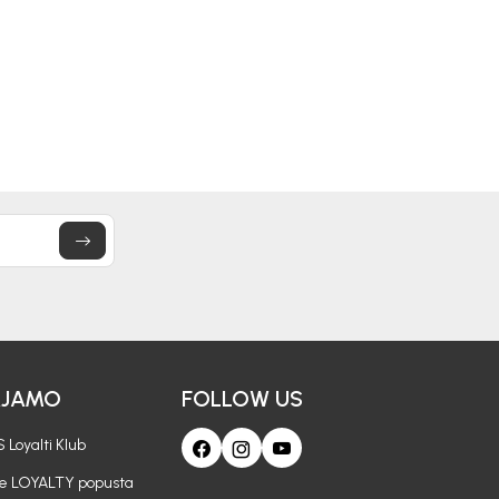
66,50
KM
47,50
KM
95,00
KM
95,00
KM
AJAMO
FOLLOW US
 Loyalti Klub
je LOYALTY popusta