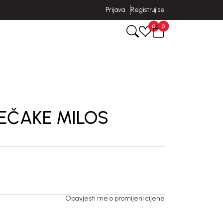
Prijava
Registruj se
0
0
JEČAKE MILOS
Obavjesti me o promijeni cijene