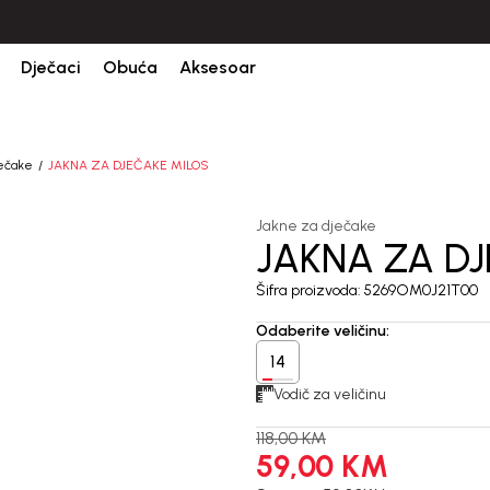
CIJENA ISPORUKE ZA SVE PORUDŽBINE IZNOSI 9KM
Dječaci
Obuća
Aksesoar
ječake
JAKNA ZA DJEČAKE MILOS
Jakne za dječake
JAKNA ZA D
50
%
Šifra proizvoda:
5269OM0J21T00
Odaberite veličinu
:
14
Vodič za veličinu
118,00
KM
59,00
KM