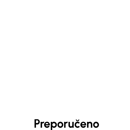
1
/
6
Preporučeno