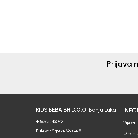
118,00
KM
130,
Prijava 
KIDS BEBA BH D.O.O. Banja Luka
INFO
+38765543072
Vijesti
Bulevar Srpske Vojske 8
O nam