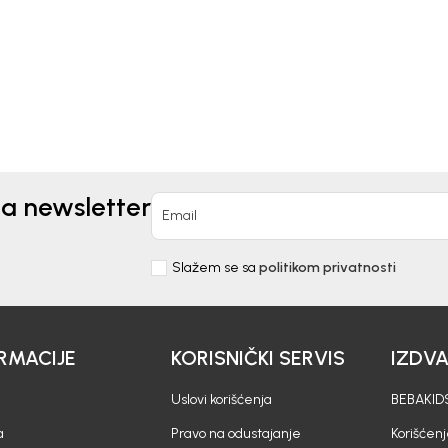
00
KM
83,00
KM
na newsletter
Email
Slažem se sa
politikom privatnosti
RMACIJE
KORISNIČKI SERVIS
IZDV
Uslovi korišćenja
BEBAKIDS
a
Pravo na odustajanje
Korišćen