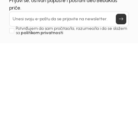
UNAVAILABLE
Prijavi se, ostvari popuste i postani deo BebaKids
priče.
Unesi svoju e-poštu da se prijavite na newsletter.
Potvrđujem da sam pročitao/la, razumeo/la i da se slažem
sa
politikom privatnosti
1
/
6
Jakne za dječake
KAPUT ZA DJEČAKE TOD
Šifra proizvoda:
3251OM0J51A00
Odaberite veličinu
:
74
80
86
92
98
104