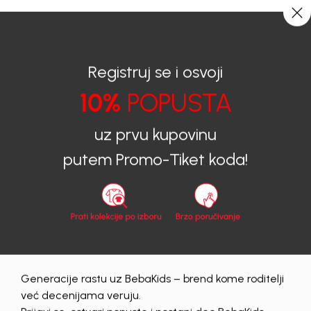
CIJENA ISPORUKE ZA SVE PORUDŽBINE IZNOSI 9KM
0
0
Registruj se i osvoji
10%
POPUSTA
BEBAKIDS
Proizvodi
Dječija odjeća
Jakne
Jakne za dječake
KAPUT ZA DJEČAKE TOD
uz prvu kupovinu
putem Promo-Tiket koda!
Generacije rastu uz BebaKids – brend kome roditelji
već decenijama veruju.