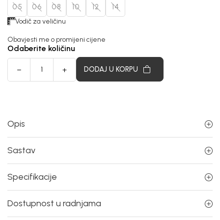
05
06
08
10
12
14
Vodič za veličinu
Obavjesti me o promijeni cijene
Odaberite količinu
DODAJ U KORPU
Opis
Sastav
Specifikacije
Dostupnost u radnjama