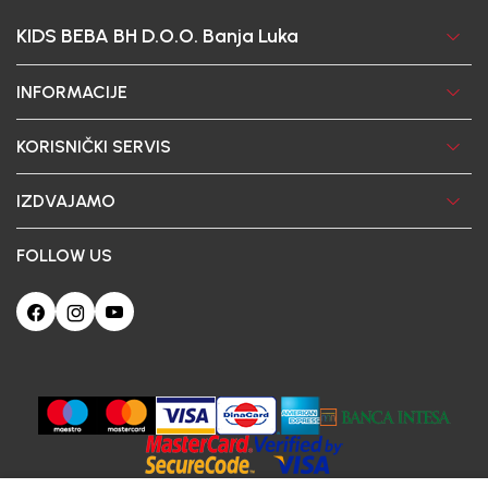
KIDS BEBA BH D.O.O. Banja Luka
INFORMACIJE
KORISNIČKI SERVIS
IZDVAJAMO
FOLLOW US
Ova web-stranica koristi kolačiće
Poštovani korisniče, naš sajt koristi cookies (kolačiće) u cilju poboljšanja
korisničkog iskustva. Ukoliko nastavite da pregledate i koristite našu Internet