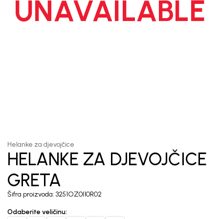
UNAVAILABLE
1
/
5
Helanke za djevojčice
HELANKE ZA DJEVOJČICE
GRETA
Šifra proizvoda:
3251OZ0I10R02
Odaberite veličinu
: