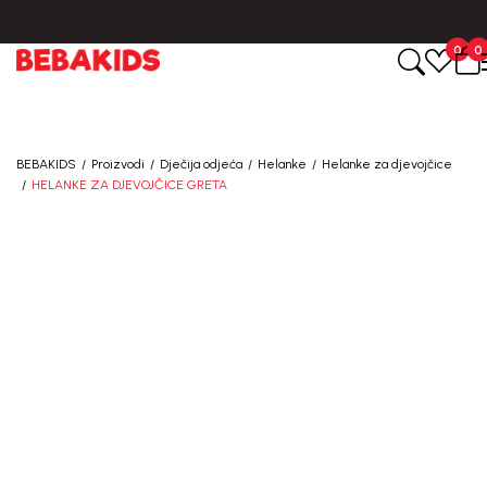
CIJENA ISPORUKE ZA SVE PORUDŽBINE IZNOSI 9KM
0
0
BEBAKIDS
Proizvodi
Dječija odjeća
Helanke
Helanke za djevojčice
HELANKE ZA DJEVOJČICE GRETA