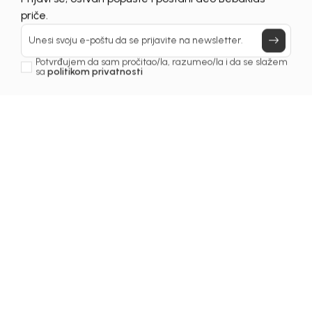
Prijavi se, ostvari popuste i postani deo BebaKids
priče.
Unesi svoju e-poštu da se prijavite na newsletter.
Potvrđujem da sam pročitao/la, razumeo/la i da se slažem
sa
politikom privatnosti
1
/
3
Haljine za djevojčice
HALJINA ZA DJEVOJČICE
RIYA
Šifra proizvoda:
1241OZ0H32J00
Odaberite veličinu
:
80