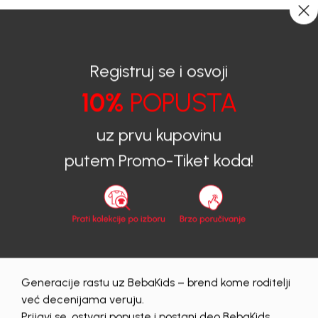
CIJENA ISPORUKE ZA SVE PORUDŽBINE IZNOSI 9KM
0
0
Registruj se i osvoji
10%
POPUSTA
BEBAKIDS
Proizvodi
Dječija odjeća
Haljine
Haljine za djevojčice
HALJINA ZA DJEVOJČICE RIYA
uz prvu kupovinu
putem Promo-Tiket koda!
70
%
Generacije rastu uz BebaKids – brend kome roditelji
već decenijama veruju.