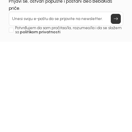
UNAVAILABLE
Prijavi se, ostvari popuste i postani deo BebaKids
priče.
Unesi svoju e-poštu da se prijavite na newsletter.
Potvrđujem da sam pročitao/la, razumeo/la i da se slažem
sa
politikom privatnosti
1
/
5
Haljine za djevojčice
HALJINA ZA DJEVOJČICE
TISH
Šifra proizvoda:
3251OZ0H11A01
Odaberite veličinu
: