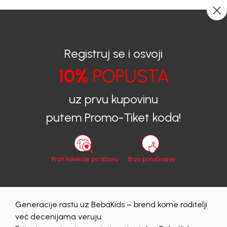
CIJENA ISPORUKE ZA SVE PORUDŽBINE IZNOSI 9KM
0
0
Registruj se i osvoji
10%
POPUSTA
BEBAKIDS
Proizvodi
Dječija odjeća
Haljine
Haljine za djevojčice
HALJINA ZA DJEVOJČICE TISH
uz prvu kupovinu
putem Promo-Tiket koda!
Generacije rastu uz BebaKids – brend kome roditelji
već decenijama veruju.