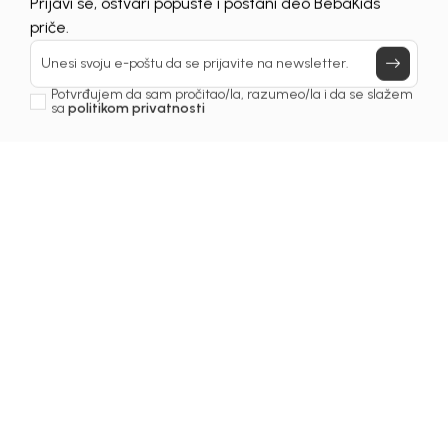
Prijavi se, ostvari popuste i postani deo BebaKids
priče.
Unesi svoju e-poštu da se prijavite na newsletter.
Potvrđujem da sam pročitao/la, razumeo/la i da se slažem
sa
politikom privatnosti
1
/
7
Haljine za djevojčice
HALJINA ZA DJEVOJČICE
LANA
Šifra proizvoda:
1251OZ0H12O01
Odaberite veličinu
: