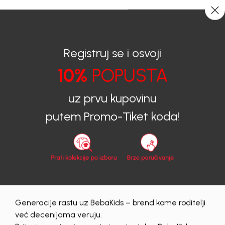
CIJENA ISPORUKE ZA SVE PORUDŽBINE IZNOSI 9KM
0
0
Registruj se i osvoji
10%
POPUSTA
BEBAKIDS
Proizvodi
Dječija odjeća
Haljine
Haljine za djevojčice
HALJINA ZA DJEVOJČICE LANA
uz prvu kupovinu
putem Promo-Tiket koda!
60
%
Generacije rastu uz BebaKids – brend kome roditelji
već decenijama veruju.