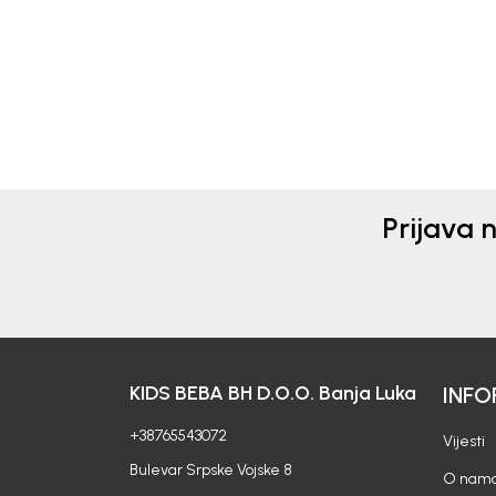
78,00
KM
62,0
Prijava 
KIDS BEBA BH D.O.O. Banja Luka
INFO
+38765543072
Vijesti
Bulevar Srpske Vojske 8
O nam