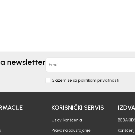
0
KM
73,00
KM
na newsletter
Email
Slažem se sa
politikom privatnosti
RMACIJE
KORISNIČKI SERVIS
IZDV
Uslovi korišćenja
BEBAKIDS
a
Pravo na odustajanje
Korišćen