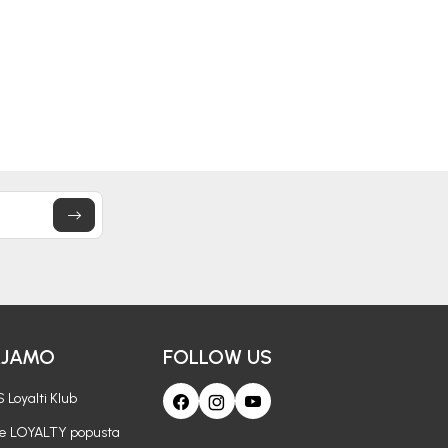
86,00
KM
47,40
KM
79,00
KM
AJAMO
FOLLOW US
 Loyalti Klub
je LOYALTY popusta