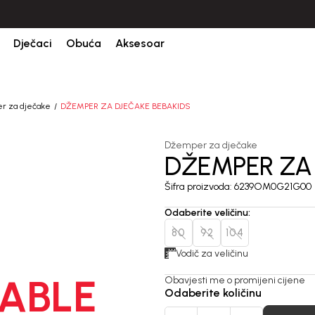
CIJENA ISPORUKE ZA SVE PORUDŽBINE IZNOSI 9KM
Dječaci
Obuća
Aksesoar
r za dječake
DŽEMPER ZA DJEČAKE BEBAKIDS
Džemper za dječake
DŽEMPER ZA
Šifra proizvoda:
6239OM0G21G00
Odaberite veličinu
:
80
92
104
Vodič za veličinu
ABLE
Obavjesti me o promijeni cijene
Odaberite količinu