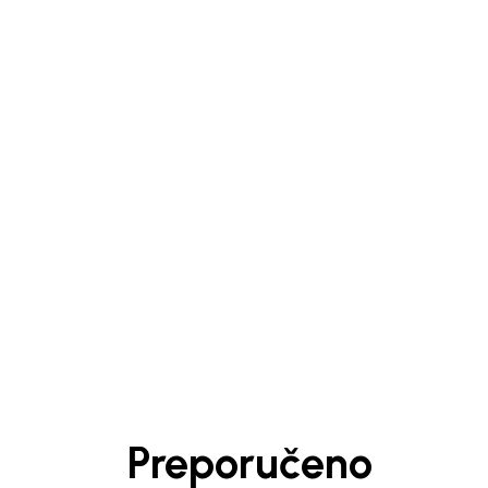
1
/
4
Preporučeno