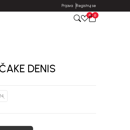
Prijava
Registruj se
0
0
ČAKE DENIS
14