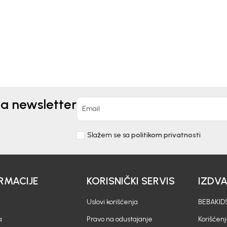
0
KM
60,00
KM
na newsletter
Email
Slažem se sa
politikom privatnosti
RMACIJE
KORISNIČKI SERVIS
IZDV
Uslovi korišćenja
BEBAKIDS
a
Pravo na odustajanje
Korišćen