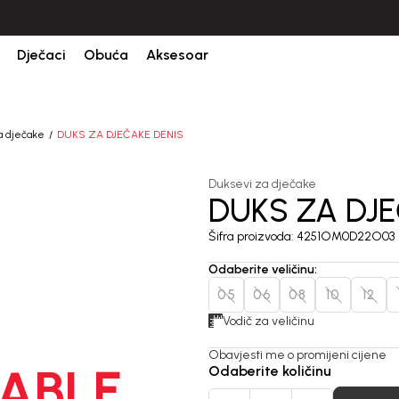
CIJENA ISPORUKE ZA SVE PORUDŽBINE IZNOSI 9KM
Dječaci
Obuća
Aksesoar
a dječake
DUKS ZA DJEČAKE DENIS
Duksevi za dječake
DUKS ZA DJE
Šifra proizvoda:
4251OM0D22O03
Odaberite veličinu
:
05
06
08
10
12
Vodič za veličinu
Obavjesti me o promijeni cijene
ABLE
Odaberite količinu