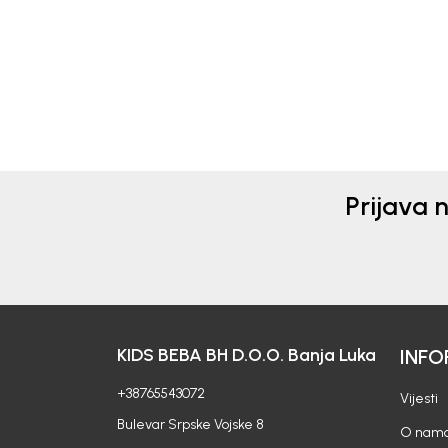
51,00
KM
69,0
Prijava 
KIDS BEBA BH D.O.O. Banja Luka
INFO
+38765543072
Vijesti
Bulevar Srpske Vojske 8
O nam