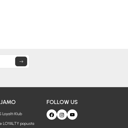
60,00
KM
51,00
KM
AJAMO
FOLLOW US
 Loyalti Klub
je LOYALTY popusta