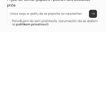
Prijavi se, ostvari popuste i postani deo BebaKids
priče.
Unesi svoju e-poštu da se prijavite na newsletter.
Potvrđujem da sam pročitao/la, razumeo/la i da se slažem
sa
politikom privatnosti
1
/
3
Čarape za djevojčice
SOKNE ZA DJEVOJČICE
DELLICATE
Šifra proizvoda:
5249AZ0320B01
Odaberite veličinu
:
74
104