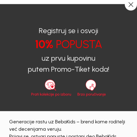
CIJENA ISPORUKE ZA SVE PORUDŽBINE IZNOSI 9KM
0
0
Registruj se i osvoji
10%
POPUSTA
BEBAKIDS
Proizvodi
Dječiji aksesoar
Čarape
Čarape za djevojčice
SOKNE ZA DJEVOJČICE DELLICATE
uz prvu kupovinu
putem Promo-Tiket koda!
30
%
Generacije rastu uz BebaKids – brend kome roditelji
već decenijama veruju.