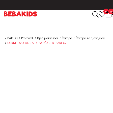
CIJENA ISPORUKE ZA SVE PORUDŽBINE IZNOSI 9KM
0
0
BEBAKIDS
Proizvodi
Dječiji aksesoar
Čarape
Čarape za djevojčice
SOKNE DVOPAK ZA DJEVOJČICE BEBAKIDS
20
%