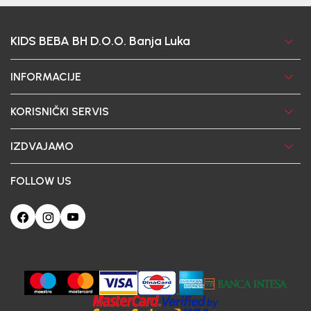
KIDS BEBA BH D.O.O. Banja Luka
INFORMACIJE
KORISNIČKI SERVIS
IZDVAJAMO
FOLLOW US
Ova web-stranica koristi kolačiće
Poštovani korisniče, naš sajt koristi cookies (kolačiće) u cilju poboljšanja