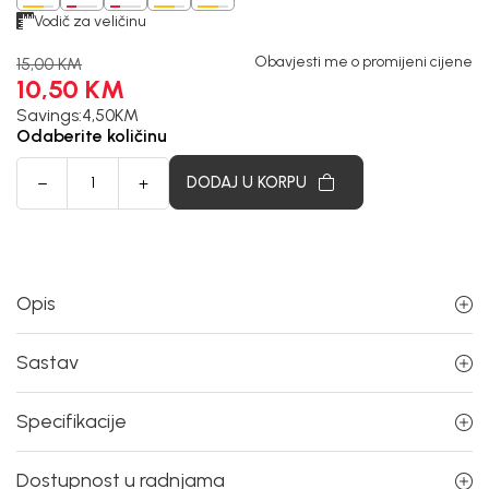
Vodič za veličinu
Obavjesti me o promijeni cijene
15,00
KM
10,50
KM
Savings:
4,50
KM
Odaberite količinu
DODAJ U KORPU
Opis
Sastav
Specifikacije
Dostupnost u radnjama