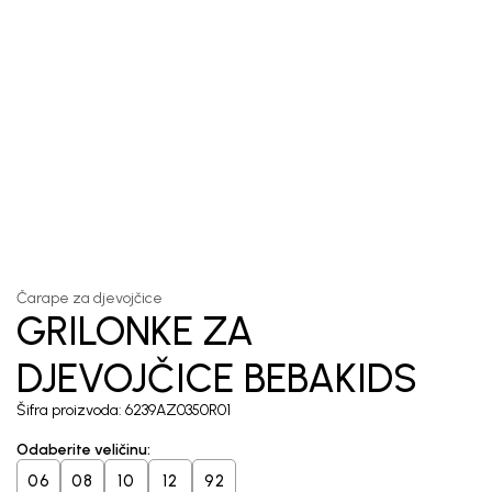
1
/
3
Čarape za djevojčice
GRILONKE ZA
DJEVOJČICE BEBAKIDS
Šifra proizvoda:
6239AZ0350R01
Odaberite veličinu
:
06
08
10
12
92