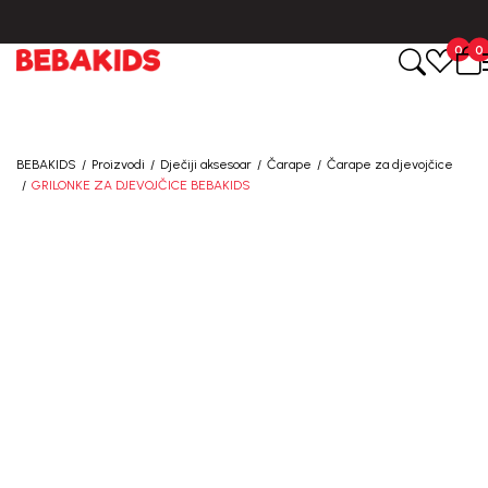
CIJENA ISPORUKE ZA SVE PORUDŽBINE IZNOSI 9KM
0
0
BEBAKIDS
Proizvodi
Dječiji aksesoar
Čarape
Čarape za djevojčice
GRILONKE ZA DJEVOJČICE BEBAKIDS
30
%