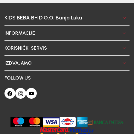
KIDS BEBA BH D.O.O. Banja Luka
INFORMACIJE
KORISNIČKI SERVIS
IZDVAJAMO
FOLLOW US
Ova web-stranica koristi kolačiće
Poštovani korisniče, naš sajt koristi cookies (kolačiće) u cilju poboljšanja