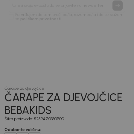
priče.
Unesi svoju e-poštu da se prijavite na newsletter.
Potvrđujem da sam pročitao/la, razumeo/la i da se slažem
sa
politikom privatnosti
1
/
3
Čarape za djevojčice
ČARAPE ZA DJEVOJČICE
BEBAKIDS
Šifra proizvoda:
5259AZ0330P00
Odaberite veličinu
: