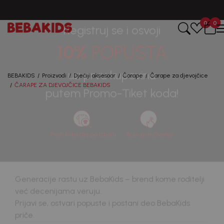
CIJENA ISPORUKE ZA SVE PORUDŽBINE IZNOSI 9KM
0
0
Registruj se i osvoji
10%
POPUSTA
BEBAKIDS
Proizvodi
Dječiji aksesoar
Čarape
Čarape za djevojčice
ČARAPE ZA DJEVOJČICE BEBAKIDS
uz prvu kupovinu
putem Promo-Tiket koda!
30
%
Generacije rastu uz BebaKids – brend kome roditelji
već decenijama veruju.
Prijavi se, ostvari popuste i postani deo BebaKids