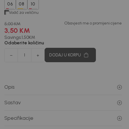
06
08
10
Vodič za veličinu
Obavjesti me o promijeni cijene
5,00
KM
3,50
KM
Savings:
1,50
KM
Odaberite količinu
DODAJ U KORPU
Opis
Sastav
Specifikacije