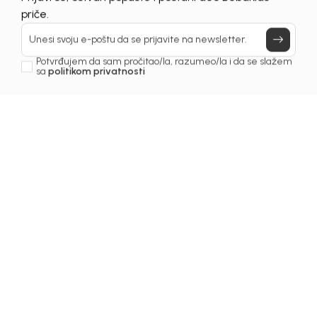
Prijavi se, ostvari popuste i postani deo BebaKids
priče.
Unesi svoju e-poštu da se prijavite na newsletter.
Potvrđujem da sam pročitao/la, razumeo/la i da se slažem
sa
politikom privatnosti
1
/
3
Čarape za djevojčice
ČARAPE ZA DJEVOJČICE
BEBAKIDS
Šifra proizvoda:
5259AZ0330F01
Odaberite veličinu
: