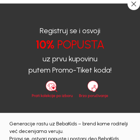
CIJENA ISPORUKE ZA SVE PORUDŽBINE IZNOSI 9KM
0
0
Registruj se i osvoji
10%
POPUSTA
BEBAKIDS
Proizvodi
Dječiji aksesoar
Čarape
Čarape za djevojčice
ČARAPE ZA DJEVOJČICE BEBAKIDS
uz prvu kupovinu
putem Promo-Tiket koda!
40
%
Generacije rastu uz BebaKids – brend kome roditelji
već decenijama veruju.