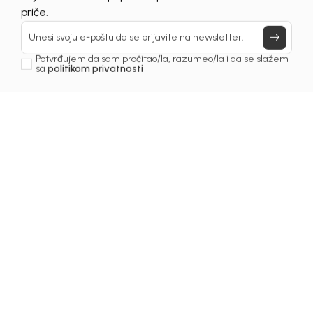
Prijavi se, ostvari popuste i postani deo BebaKids
priče.
Unesi svoju e-poštu da se prijavite na newsletter.
Potvrđujem da sam pročitao/la, razumeo/la i da se slažem
sa
politikom privatnosti
1
/
3
Čarape za djevojčice
ČARAPE ZA DJEVOJČICE
BEBAKIDS
Šifra proizvoda:
5259AZ0320B00
Odaberite veličinu
: