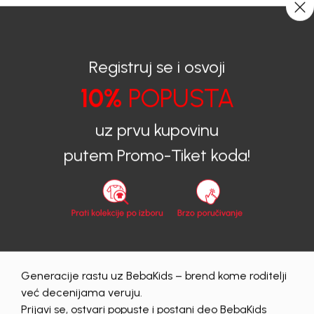
CIJENA ISPORUKE ZA SVE PORUDŽBINE IZNOSI 9KM
0
0
Registruj se i osvoji
10%
POPUSTA
BEBAKIDS
Proizvodi
Dječiji aksesoar
Čarape
Čarape za djevojčice
ČARAPE ZA DJEVOJČICE BEBAKIDS
uz prvu kupovinu
putem Promo-Tiket koda!
50
%
Generacije rastu uz BebaKids – brend kome roditelji
već decenijama veruju.