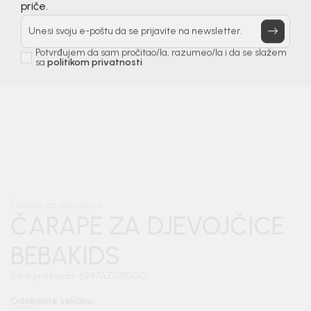
Prijavi se, ostvari popuste i postani deo BebaKids
priče.
Unesi svoju e-poštu da se prijavite na newsletter.
Potvrđujem da sam pročitao/la, razumeo/la i da se slažem
sa
politikom privatnosti
1
/
3
Čarape za djevojčice
ČARAPE ZA DJEVOJČICE
BEBAKIDS
Šifra proizvoda:
6249AZ0310O01
Odaberite veličinu
: