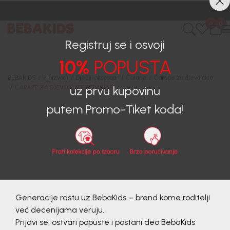
CIJENA ISPORUKE ZA SVE PORUDŽBINE IZNOSI 9KM
0
0
Registruj se i osvoji
10%
POPUSTA
BEBAKIDS
Proizvodi
Dječiji aksesoar
Čarape
Čarape za djevojčice
ČARAPE ZA DJEVOJČICE BEBAKIDS
uz prvu kupovinu
putem Promo-Tiket koda!
20
%
Generacije rastu uz BebaKids – brend kome roditelji
već decenijama veruju.