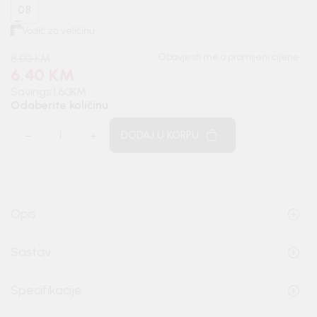
08
Vodič za veličinu
Obavjesti me o promijeni cijene
8,00
KM
6,40
KM
Savings:
1,60
KM
Odaberite količinu
DODAJ U KORPU
Opis
Sastav
Specifikacije