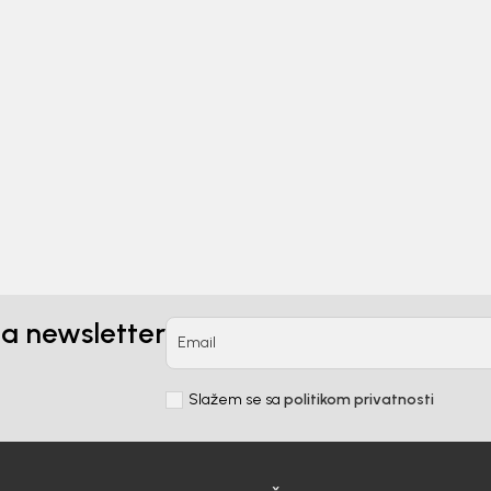
Beba Kids
Kids
ČARAPE ZA DJEVOJČICE
APE ZA DJEVOJČICE
BEBAKIDS
AKIDS
9,00
KM
0
KM
na newsletter
Email
Slažem se sa
politikom privatnosti