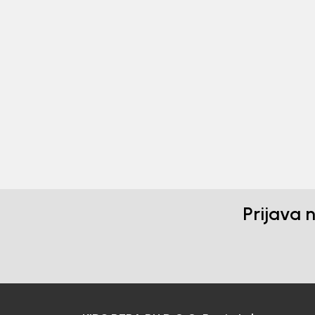
Beba Kids
Beba 
ČARAPE ZA DJEVOJČICE
ČAR
BEBAKIDS
BEB
22,00
KM
17,0
Prijava 