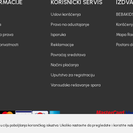
RMACIJE
KORISNIČKI SERVIS
IZDV
Uslovi korišćenja
BEBAKIDS
a
Pravo na odustajanje
Korišćen
a prava
Isporuka
Mapa Rad
 privatnosti
Reklamacije
Postani 
Povraćaj sredstava
Načini plaćanja
Uputstvo za registraciju
Vansudsko rešavanje spora
e) u cilju poboljšanja korisničkog iskustva. Ukoliko nastavite da pregledate i koristite