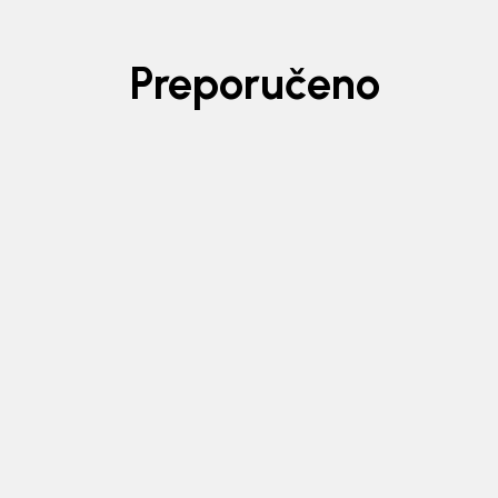
Preporučeno
Generacije rastu uz BebaKids – bre
decenijama veruju.
Prijavi se, ostvari popuste i postani