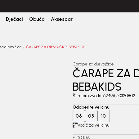
CIJENA ISPORUKE ZA SVE PORUDŽBINE IZNOSI 9KM
Dječaci
Obuća
Aksesoar
za djevojčice
ČARAPE ZA DJEVOJČICE BEBAKIDS
Čarape za djevojčice
ČARAPE ZA 
20
%
BEBAKIDS
Šifra proizvoda:
6249AZ0320B02
Odaberite veličinu
:
06
08
10
Vodič za veličinu
6,00
KM