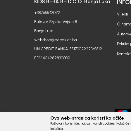
KIDS BEBA BH D.O.O. Banja Luka
INFO
+38765543072
Vijesti
Bulevar Srpske Vojske 8
O nam
Banja Luka
Autorsk
webshop@bebakids.ba
Politika
UNICREDIT BANKA 5517902222061812
Kontakt
PDV 404282830009
Ova web-stranica koristi kolačiće
Poštovani korisniče, naš sajt koristi cookies (kolačić
kolačića.