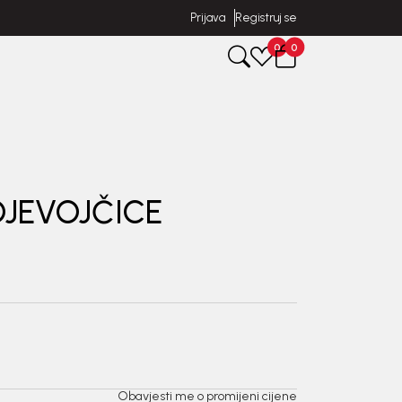
Prijava
Registruj se
0
0
DJEVOJČICE
Obavjesti me o promijeni cijene