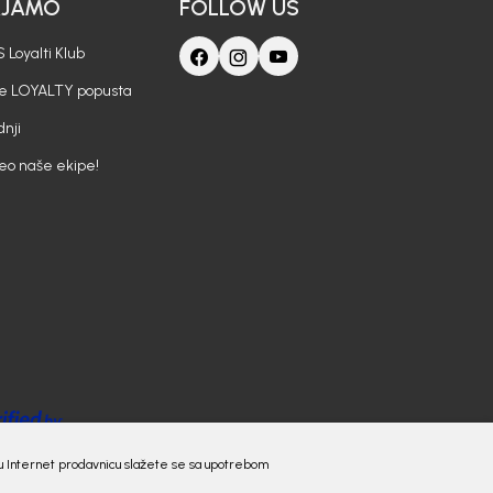
AJAMO
FOLLOW US
 Loyalti Klub
je LOYALTY popusta
nji
deo naše ekipe!
 našu Internet prodavnicu slažete se sa upotrebom