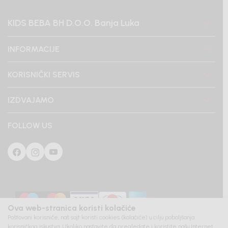
KIDS BEBA BH D.O.O. Banja Luka
INFORMACIJE
KORISNIČKI SERVIS
IZDVAJAMO
FOLLOW US
Ova web-stranica koristi kolačiće
Poštovani korisniče, naš sajt koristi cookies (kolačiće) u cilju poboljšanja
korisničkog iskustva. Ukoliko nastavite da pregledate i koristite našu Internet