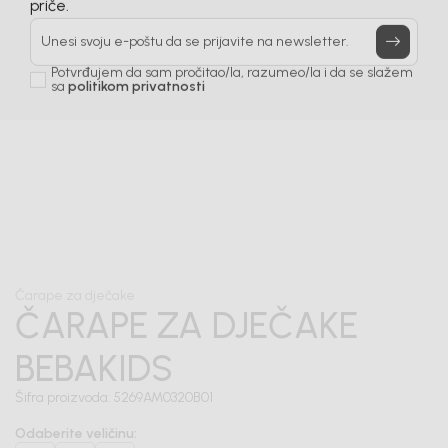
Prijavi se, ostvari popuste i postani deo BebaKids
priče.
Unesi svoju e-poštu da se prijavite na newsletter.
Potvrđujem da sam pročitao/la, razumeo/la i da se slažem
sa
politikom privatnosti
1
/
3
Čarape za dječake
ČARAPE ZA DJEČAKE
BEBAKIDS
Šifra proizvoda:
5269AM0320B01
Odaberite veličinu
: