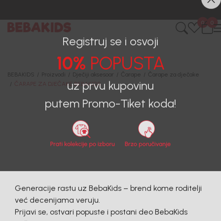
CIJENA ISPORUKE ZA SVE PORUDŽBINE IZNOSI 9KM
0
0
Registruj se i osvoji
10%
POPUSTA
BEBAKIDS
Proizvodi
Dječiji aksesoar
Čarape
Čarape za dječake
ČARAPE ZA DJEČAKE BEBAKIDS
uz prvu kupovinu
putem Promo-Tiket koda!
Generacije rastu uz BebaKids – brend kome roditelji
već decenijama veruju.