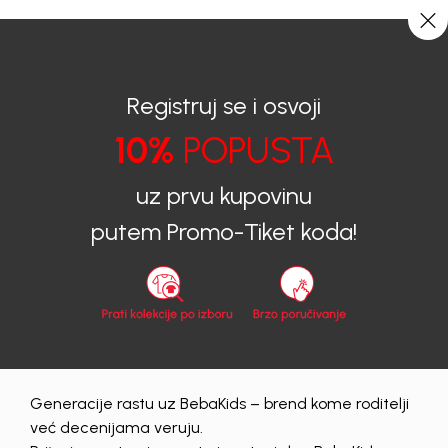
CIJENA ISPORUKE ZA SVE PORUDŽBINE IZNOSI 9KM
0
0
Registruj se i osvoji
10%
POPUSTA
BEBAKIDS
Proizvodi
Dječija odjeća
Bodi
Bodi za bebe
BODI ZA DJEČAKE GREG
uz prvu kupovinu
putem Promo-Tiket koda!
50
%
Generacije rastu uz BebaKids – brend kome roditelji
već decenijama veruju.