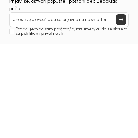
Prijavi se, ostvari popuste i postani deo BebaKids
priče.
Unesi svoju e-poštu da se prijavite na newsletter.
Potvrđujem da sam pročitao/la, razumeo/la i da se slažem
sa
politikom privatnosti
1
/
6
Bodi za bebe
BODI ZA DJEČAKE GREG
Šifra proizvoda:
1261OM0E30A00
Odaberite veličinu
:
62
68
80
86