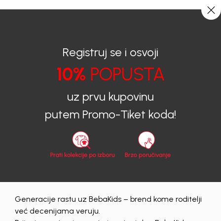
CIJENA ISPORUKE ZA SVE PORUDŽBINE IZNOSI 9KM
0
0
Registruj se i osvoji
10%
POPUSTA
BEBAKIDS
Proizvodi
Dječija odjeća
Bodi
Bodi za bebe
BODI ZA DJEVOJČICE GLORIA
uz prvu kupovinu
putem Promo-Tiket koda!
Generacije rastu uz BebaKids – brend kome roditelji
već decenijama veruju.