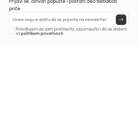
UNAVAILABLE
Prijavi se, ostvari popuste i postani deo BebaKids
priče.
Unesi svoju e-poštu da se prijavite na newsletter.
Potvrđujem da sam pročitao/la, razumeo/la i da se slažem
sa
politikom privatnosti
1
/
6
Bodi za bebe
BODI ZA DJEVOJČICE
GLORIA
Šifra proizvoda:
2251OZ0E10A00
Odaberite veličinu
: