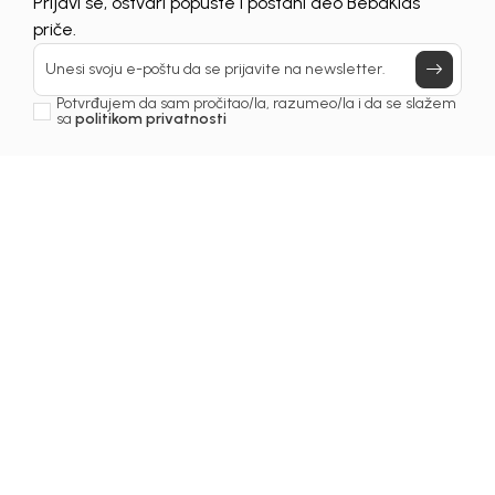
UNAVAILABLE
Prijavi se, ostvari popuste i postani deo BebaKids
priče.
Unesi svoju e-poštu da se prijavite na newsletter.
Potvrđujem da sam pročitao/la, razumeo/la i da se slažem
sa
politikom privatnosti
1
/
5
Bodi za bebe
BODI ZA DJEČAKE GINO
Šifra proizvoda:
2251OM0E10P00
Odaberite veličinu
:
56
62
68
74
80
86