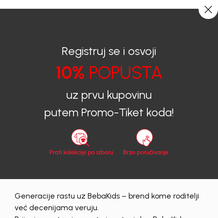
CIJENA ISPORUKE ZA SVE PORUDŽBINE IZNOSI 9KM
0
0
Registruj se i osvoji
10%
POPUSTA
BEBAKIDS
Proizvodi
Dječija odjeća
Bodi
Bodi za bebe
BODI ZA DJEČAKE GINO
uz prvu kupovinu
putem Promo-Tiket koda!
Generacije rastu uz BebaKids – brend kome roditelji
već decenijama veruju.