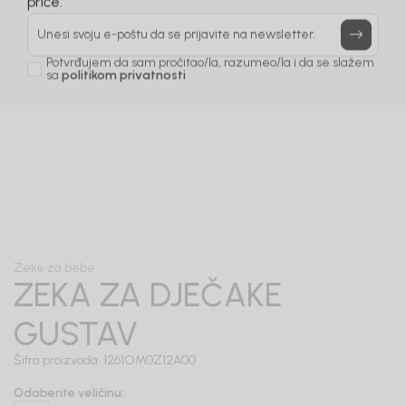
Prijavi se, ostvari popuste i postani deo BebaKids
priče.
Unesi svoju e-poštu da se prijavite na newsletter.
Potvrđujem da sam pročitao/la, razumeo/la i da se slažem
sa
politikom privatnosti
1
/
6
Zeke za bebe
ZEKA ZA DJEČAKE
GUSTAV
Šifra proizvoda:
1261OM0Z12A00
Odaberite veličinu
: