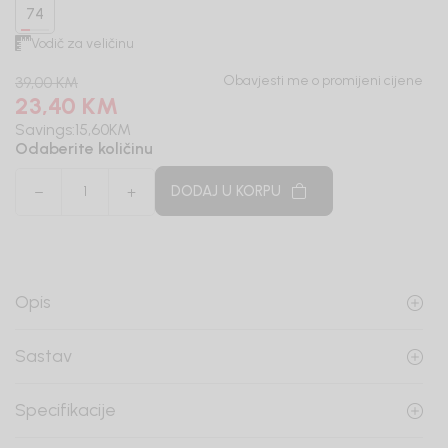
74
Vodič za veličinu
Obavjesti me o promijeni cijene
39,00
KM
23,40
KM
Savings:
15,60
KM
Odaberite količinu
DODAJ U KORPU
Opis
Sastav
Specifikacije