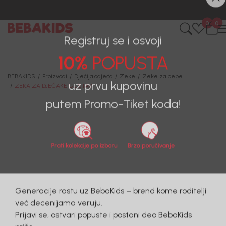
CIJENA ISPORUKE ZA SVE PORUDŽBINE IZNOSI 9KM
0
0
Registruj se i osvoji
10%
POPUSTA
BEBAKIDS
Proizvodi
Dječija odjeća
Zeke
Zeke za bebe
ZEKA ZA DJEČAKE GUSTAV
uz prvu kupovinu
putem Promo-Tiket koda!
40
%
Generacije rastu uz BebaKids – brend kome roditelji
već decenijama veruju.