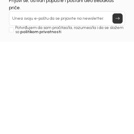
Prijavi se, ostvari popuste i postani deo BebaKids
priče.
Unesi svoju e-poštu da se prijavite na newsletter.
Potvrđujem da sam pročitao/la, razumeo/la i da se slažem
sa
politikom privatnosti
1
/
6
Trenerke donji dio za dječake
TRENERKA DONJI DIO ZA
DJEČAKE MATEJA
Šifra proizvoda:
1261OM0T22S00