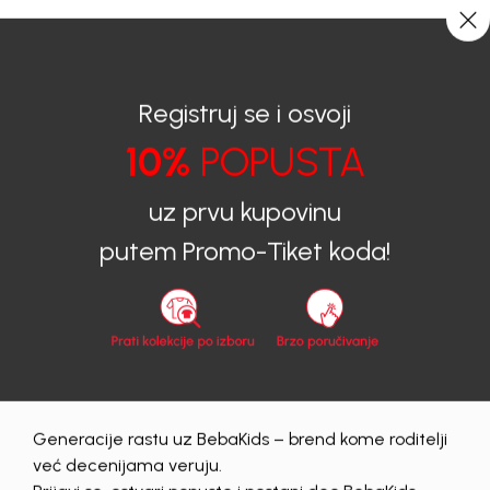
CIJENA ISPORUKE ZA SVE PORUDŽBINE IZNOSI 9KM
0
0
Registruj se i osvoji
10%
POPUSTA
BEBAKIDS
Proizvodi
Dječija odjeća
Trenerke donji dio
Trenerke donji dio za dječake
uz prvu kupovinu
TRENERKA DONJI DIO ZA DJEČAKE MATEJA
putem Promo-Tiket koda!
50
%
Generacije rastu uz BebaKids – brend kome roditelji
već decenijama veruju.