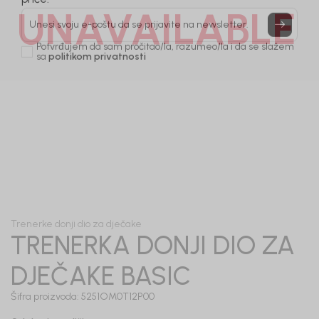
Prijavi se, ostvari popuste i postani deo BebaKids
UNAVAILABLE
priče.
Unesi svoju e-poštu da se prijavite na newsletter.
Potvrđujem da sam pročitao/la, razumeo/la i da se slažem
sa
politikom privatnosti
1
/
5
Trenerke donji dio za dječake
TRENERKA DONJI DIO ZA
DJEČAKE BASIC
Šifra proizvoda:
5251OM0T12P00