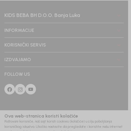
KIDS BEBA BH D.O.O. Banja Luka
INFORMACIJE
KORISNIČKI SERVIS
IZDVAJAMO
FOLLOW US
Ova web-stranica koristi kolačiće
Poštovani korisniče, naš sajt koristi cookies (kolačiće) u cilju poboljšanja
korisničkog iskustva. Ukoliko nastavite da pregledate i koristite našu Internet