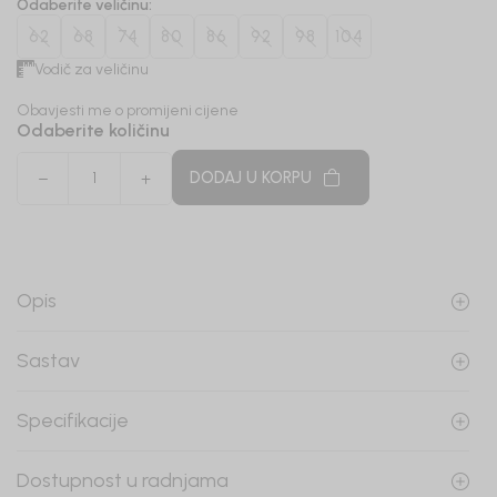
Odaberite veličinu
:
62
68
74
80
86
92
98
104
Vodič za veličinu
Obavjesti me o promijeni cijene
Odaberite količinu
DODAJ U KORPU
Opis
Sastav
Specifikacije
Dostupnost u radnjama