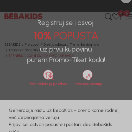
CIJENA ISPORUKE ZA SVE PORUDŽBINE IZNOSI 9KM
0
0
Registruj se i osvoji
10%
POPUSTA
BEBAKIDS
Proizvodi
Dječija odjeća
Trenerke donji dio
Trenerke donji dio za dječake
uz prvu kupovinu
TRENERKA DONJI DIO ZA DJEČAKE BASIC
putem Promo-Tiket koda!
Generacije rastu uz BebaKids – brend kome roditelji
već decenijama veruju.