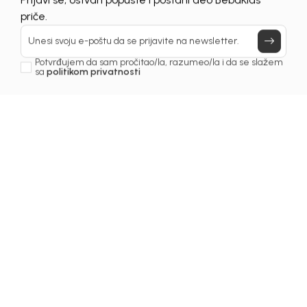
Prijavi se, ostvari popuste i postani deo BebaKids
priče.
Unesi svoju e-poštu da se prijavite na newsletter.
Potvrđujem da sam pročitao/la, razumeo/la i da se slažem
sa
politikom privatnosti
1
/
6
Šortsevi za dječake
ŠORTS ZA DJEČAKE
DAVOR
Šifra proizvoda:
2261OM0F10T01
Odaberite veličinu
: