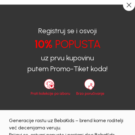
CIJENA ISPORUKE ZA SVE PORUDŽBINE IZNOSI 9KM
0
0
Registruj se i osvoji
10%
POPUSTA
BEBAKIDS
Proizvodi
Dječija odjeća
Šortsevi
Šortsevi za dječake
ŠORTS ZA DJEČAKE DAVOR
uz prvu kupovinu
putem Promo-Tiket koda!
30
%
Generacije rastu uz BebaKids – brend kome roditelji
već decenijama veruju.