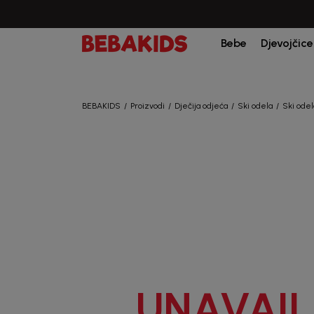
Bebe
Djevojčice
BEBAKIDS
Proizvodi
Dječija odjeća
Ski odela
Ski ode
UNAVAIL