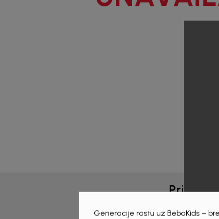
1
/
6
Prijava 
Generacije rastu uz BebaKids – bre