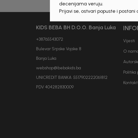
decenijama veruju.
Prijavi se, ostvari popuste i postani
KIDS BEBA BH D.O.O. Banja Luka
INFO
+38765543072
Vijesti
Bulevar Srpske Vojske 8
O nam
Banja Luka
Autorsk
webshop@bebakids.ba
Politika
UNICREDIT BANKA 5517902222061812
Kontakt
PDV 404282830009