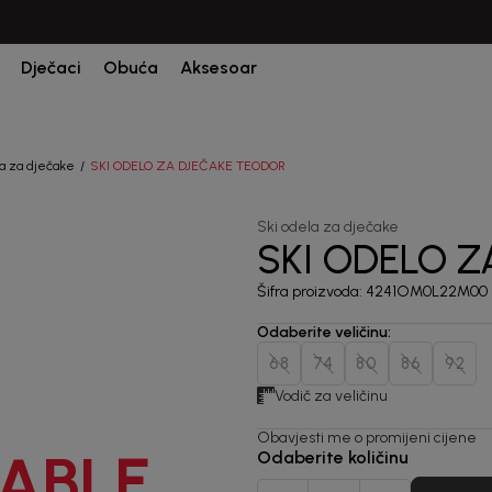
CIJENA ISPORUKE ZA SVE PORUDŽBINE IZNOSI 9KM
Dječaci
Obuća
Aksesoar
la za dječake
SKI ODELO ZA DJEČAKE TEODOR
Ski odela za dječake
SKI ODELO 
Šifra proizvoda:
4241OM0L22M00
Odaberite veličinu
:
68
74
80
86
92
Vodič za veličinu
Obavjesti me o promijeni cijene
ABLE
Odaberite količinu