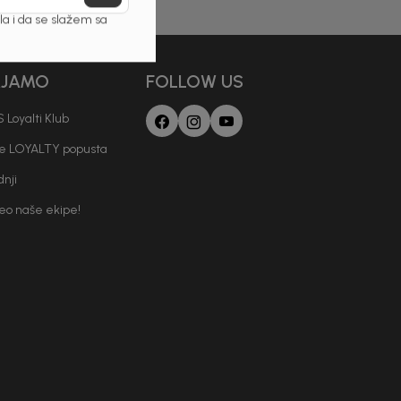
a i da se slažem sa
AJAMO
FOLLOW US
 Loyalti Klub
je LOYALTY popusta
nji
deo naše ekipe!