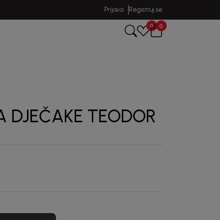
Prijava
Registruj se
0
0
ZA DJEČAKE TEODOR