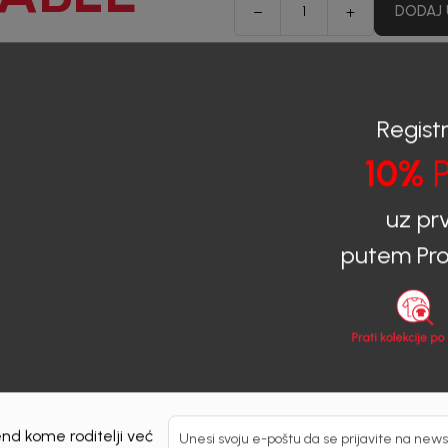
DODAJ 
Opis
Registr
10%
P
Sastav
uz pr
Specifikacije
putem Pro
Dostupnost u radnjama
na newsletter
Email
nd kome roditelji već
Unesi svoju e-poštu da se prijavite na news