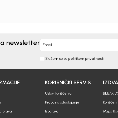
10%
P
uz pr
putem Pro
na newsletter
Email
Slažem se sa
politikom privatnosti
nd kome roditelji već
Unesi svoju e-poštu da se prijavite na news
RMACIJE
KORISNIČKI SERVIS
IZDV
Potvrđujem da sam pročitao/la, razumeo/l
 deo BebaKids priče.
politikom privatnosti
Uslovi korišćenja
BEBAKIDS
a
Pravo na odustajanje
Korišćen
a prava
Isporuka
Mapa Rad