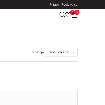
Prijava
Registruj se
0
0
Sortiranje
uj se i osvoji