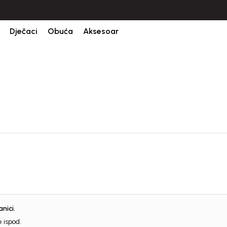
CIJENA ISPORUKE ZA SVE PORUDŽBINE IZNOSI 9KM
Dječaci
Obuća
Aksesoar
nici.
Registr
 ispod.