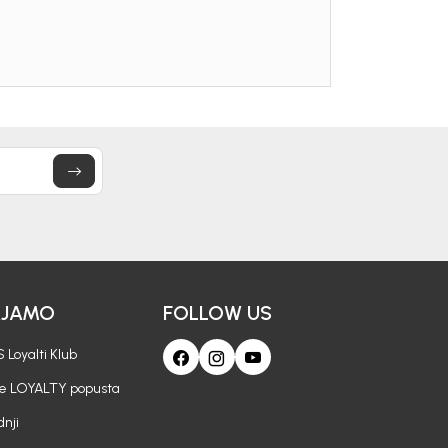
OPUSTA
vu kupovinu
mo-Tiket koda!
letter.
AJAMO
FOLLOW US
a i da se slažem sa
 Loyalti Klub
je LOYALTY popusta
nji