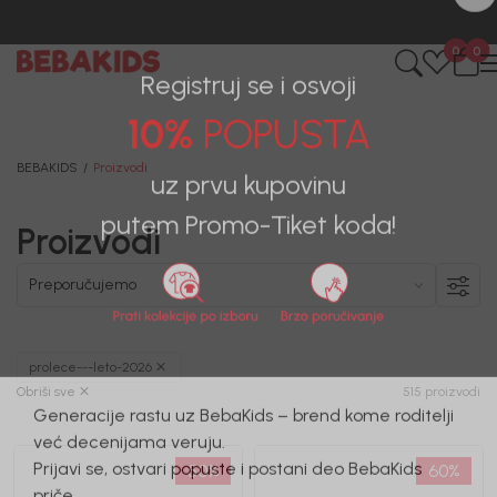
CIJENA ISPORUKE ZA SVE PORUDŽBINE IZNOSI 9KM
0
0
Registruj se i osvoji
10%
POPUSTA
BEBAKIDS
Proizvodi
uz prvu kupovinu
Proizvodi
putem Promo-Tiket koda!
prolece---leto-2026
Obriši sve
515 proizvodi
Generacije rastu uz BebaKids – brend kome roditelji
50
%
60
%
već decenijama veruju.