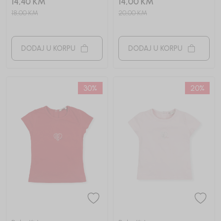
14,40
KM
14,00
KM
18,00
KM
20,00
KM
DODAJ U KORPU
DODAJ U KORPU
30
%
20
%