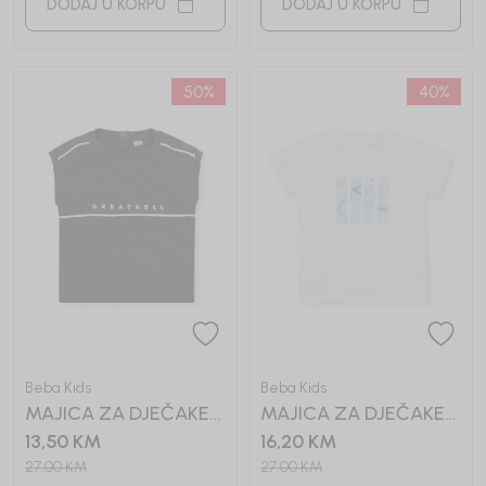
DODAJ U KORPU
DODAJ U KORPU
50
%
40
%
Beba Kids
Beba Kids
MAJICA ZA DJEČAKE
MAJICA ZA DJEČAKE
ARDEN
ARON
13,50
KM
16,20
KM
27,00
KM
27,00
KM