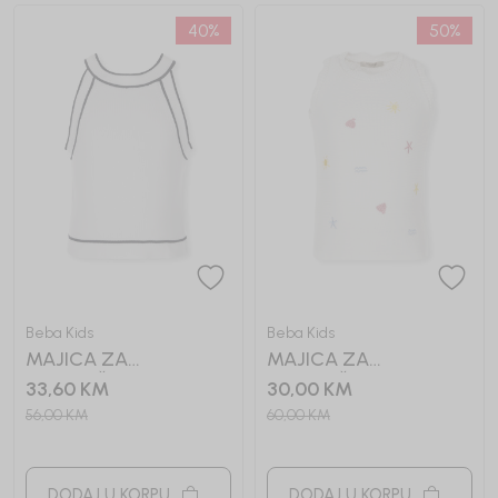
40
%
50
%
Beba Kids
Beba Kids
MAJICA ZA
MAJICA ZA
DJEVOJČICE ARIANA
DJEVOJČICE RUBY
33,60
KM
30,00
KM
56,00
KM
60,00
KM
DODAJ U KORPU
DODAJ U KORPU