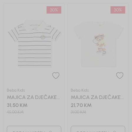
30
%
30
%
Beba Kids
Beba Kids
MAJICA ZA DJEČAKE
MAJICA ZA DJEČAKE
ANDRIJA
ANTONIO
31,50
KM
21,70
KM
45,00
KM
31,00
KM