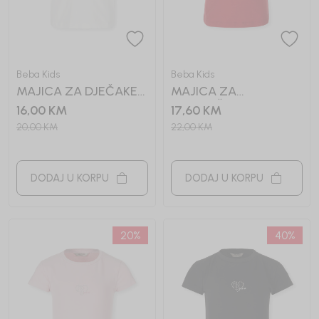
Beba Kids
Beba Kids
MAJICA ZA DJEČAKE
MAJICA ZA
BASIC
DJEVOJČICE BASIC
16,00
KM
17,60
KM
20,00
KM
22,00
KM
DODAJ U KORPU
DODAJ U KORPU
20
%
40
%