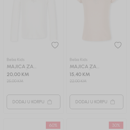
Beba Kids
Beba Kids
MAJICA ZA
MAJICA ZA
DJEVOJČICE BASIC
DJEVOJČICE BASIC
20,00
KM
15,40
KM
25,00
KM
22,00
KM
DODAJ U KORPU
DODAJ U KORPU
60
%
30
%