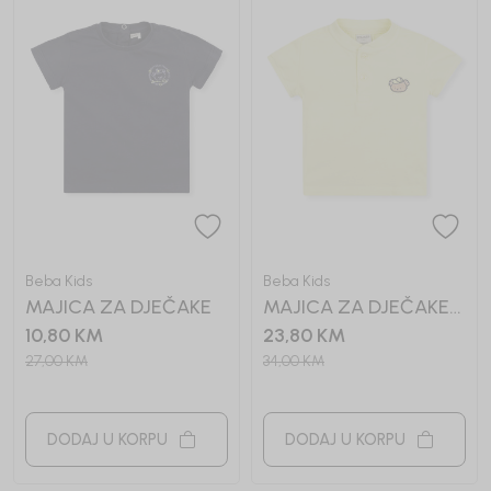
Beba Kids
Beba Kids
MAJICA ZA DJEČAKE
MAJICA ZA DJEČAKE
ANDREJ
10,80
KM
23,80
KM
27,00
KM
34,00
KM
DODAJ U KORPU
DODAJ U KORPU