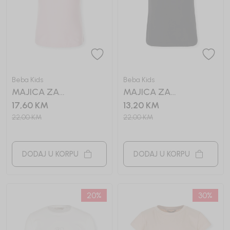
Beba Kids
Beba Kids
MAJICA ZA
MAJICA ZA
DJEVOJČICE BASIC
DJEVOJČICE BASIC
17,60
KM
13,20
KM
22,00
KM
22,00
KM
DODAJ U KORPU
DODAJ U KORPU
20
%
30
%