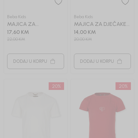
Beba Kids
Beba Kids
MAJICA ZA
MAJICA ZA DJEČAKE
DJEVOJČICE BASIC
BASIC
17,60
KM
14,00
KM
22,00
KM
20,00
KM
DODAJ U KORPU
DODAJ U KORPU
20
%
20
%