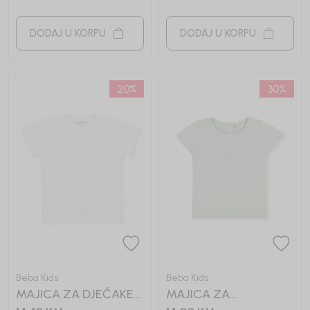
DODAJ U KORPU
DODAJ U KORPU
20
%
30
%
Beba Kids
Beba Kids
MAJICA ZA DJEČAKE
MAJICA ZA
BASIC
DJEVOJČICE