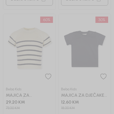
60
%
30
%
Beba Kids
Beba Kids
MAJICA ZA
MAJICA ZA DJEČAKE
DJEVOJČICE SANJA
BASIC
29,20
KM
12,60
KM
73,00
KM
18,00
KM