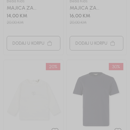
Beba Kids
Beba Kids
MAJICA ZA
MAJICA ZA
DJEVOJČICE BASIC
DJEVOJČICE BASIC
14,00
KM
16,00
KM
20,00
KM
20,00
KM
DODAJ U KORPU
DODAJ U KORPU
20
%
30
%