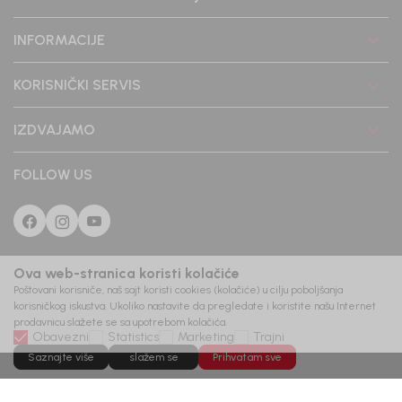
INFORMACIJE
KORISNIČKI SERVIS
IZDVAJAMO
FOLLOW US
Ova web-stranica koristi kolačiće
Poštovani korisniče, naš sajt koristi cookies (kolačiće) u cilju poboljšanja
korisničkog iskustva. Ukoliko nastavite da pregledate i koristite našu Internet
prodavnicu slažete se sa upotrebom kolačića.
Obavezni
Statistics
Marketing
Trajni
Saznajte više
slažem se
Prihvatam sve