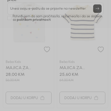
Prijavi se, ostvari popuste i postani deo BebaKids
priče.
Unesi svoju e-poštu da se prijavite na newsletter.
Potvrđujem da sam pročitao/la, razumeo/la i da se slažem
sa
politikom privatnosti
Beba Kids
Beba Kids
MAJICA ZA
MAJICA ZA
DJEVOJČICE RAIN
DJEVOJČICE SELENA
28,00
KM
25,60
KM
56,00
KM
64,00
KM
DODAJ U KORPU
DODAJ U KORPU