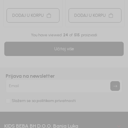
DODAJ U KORPU
DODAJ U KORPU
You have viewed
24
of
515
proizvodi
Učitaj više
Prijava na newsletter
Email
Slažem se sa
politikom privatnosti
KIDS BEBA BH D.O.O. Banja Luka