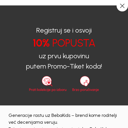
CIJENA ISPORUKE ZA SVE PORUDŽBINE IZNOSI 9KM
0
0
Registruj se i osvoji
10%
POPUSTA
BEBAKIDS
Proizvodi
uz prvu kupovinu
Bermude i šortsevi
putem Promo-Tiket koda!
Bermude i šortsevi
Generacije rastu uz BebaKids – brend kome roditelji
Obriši sve
60 proizvodi
već decenijama veruju.