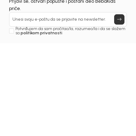
Prijavi se, ostvari popuste i postani deo BebaKids
priče.
30
%
30
%
Unesi svoju e-poštu da se prijavite na newsletter.
Potvrđujem da sam pročitao/la, razumeo/la i da se slažem
sa
politikom privatnosti
Beba Kids
Beba Kids
ŠORTS ZA DJEČAKE
ŠORTS ZA DJEČAKE
AVI
DUŠKO
18,90
KM
18,90
KM
27,00
KM
27,00
KM