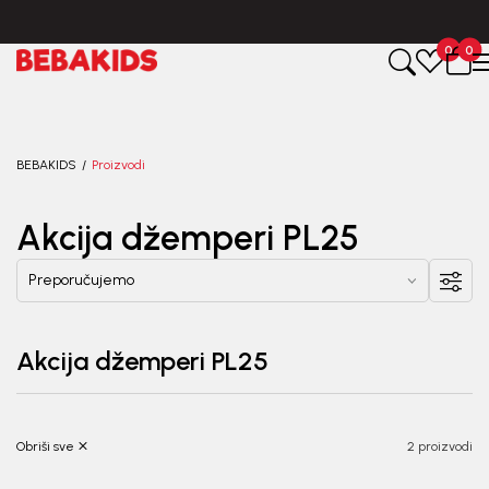
CIJENA ISPORUKE ZA SVE PORUDŽBINE IZNOSI 9KM
0
0
Registruj se i osvoji
10%
POPUSTA
uz prvu kupovinu
BEBAKIDS
Proizvodi
putem Promo-Tiket koda!
Akcija džemperi PL25
Akcija džemperi PL25
Generacije rastu uz BebaKids – brend kome roditelji
već decenijama veruju.
Prijavi se, ostvari popuste i postani deo BebaKids
Obriši sve
2 proizvodi
priče.