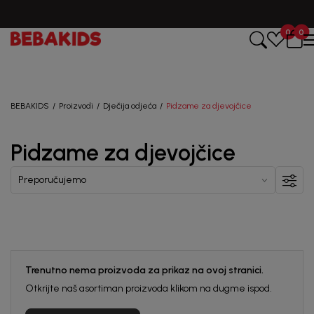
CIJENA ISPORUKE ZA SVE PORUDŽBINE IZNOSI 9KM
0
0
Registruj se i osvoji
10%
POPUSTA
BEBAKIDS
Proizvodi
Dječija odjeća
Pidzame za djevojčice
uz prvu kupovinu
putem Promo-Tiket koda!
Pidzame za djevojčice
Generacije rastu uz BebaKids – brend kome roditelji
Trenutno nema proizvoda za prikaz na ovoj stranici.
već decenijama veruju.
Otkrijte naš asortiman proizvoda klikom na dugme ispod.
Prijavi se, ostvari popuste i postani deo BebaKids