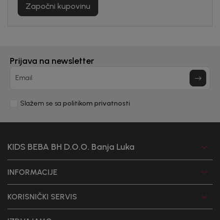
priče.
Započni kupovinu
Unesi svoju e-poštu da se prijavite na newsletter.
Potvrđujem da sam pročitao/la, razumeo/la i da se slažem
sa
politikom privatnosti
Prijava na newsletter
Email
Slažem se sa
politikom privatnosti
KIDS BEBA BH D.O.O. Banja Luka
INFORMACIJE
KORISNIČKI SERVIS