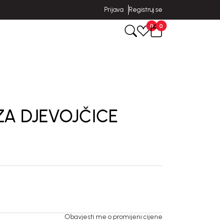
Prijava
Registruj se
0
0
ZA DJEVOJČICE
Obavjesti me o promijeni cijene