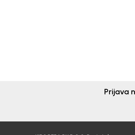
Beba Kids
Beba 
PANTALONE ZA DJEVOJČICE
PAN
LEJA
LEJ
59,00
KM
86,0
Prijava 