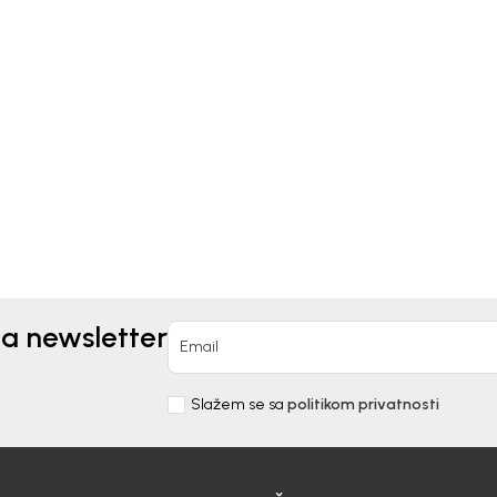
Kids
Beba Kids
TALONE ZA DJEVOJČICE
PANTALONE ZA DJEVOJČ
LA
ROXANNE
0
KM
31,20
KM
78,00
KM
na newsletter
Email
Slažem se sa
politikom privatnosti