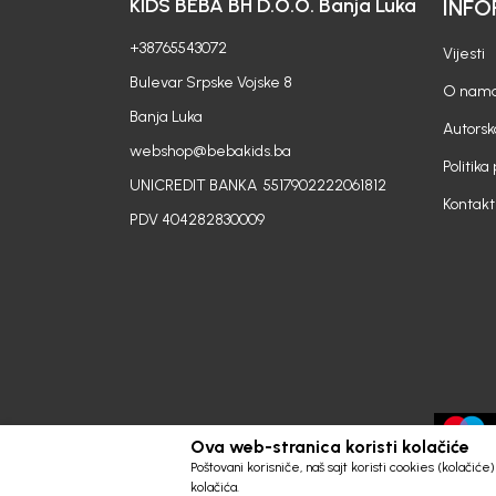
KIDS BEBA BH D.O.O. Banja Luka
INFO
+38765543072
Vijesti
Bulevar Srpske Vojske 8
O nam
Banja Luka
Autorsk
webshop@bebakids.ba
Politika
UNICREDIT BANKA 5517902222061812
Kontakt
PDV 404282830009
Ova web-stranica koristi kolačiće
Poštovani korisniče, naš sajt koristi cookies (kolačić
kolačića.