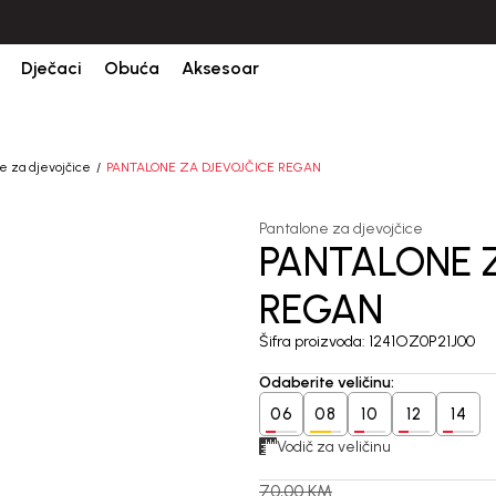
CIJENA ISPORUKE ZA SVE PORUDŽBINE IZNOSI 9KM
Dječaci
Obuća
Aksesoar
e za djevojčice
PANTALONE ZA DJEVOJČICE REGAN
Pantalone za djevojčice
PANTALONE 
60
%
REGAN
Šifra proizvoda:
1241OZ0P21J00
Odaberite veličinu
:
06
08
10
12
14
Vodič za veličinu
70,00
KM