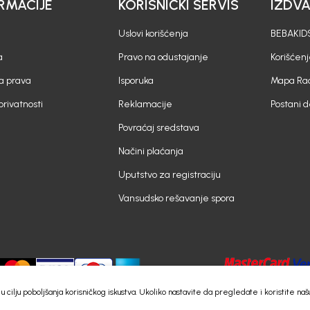
RMACIJE
KORISNIČKI SERVIS
IZDV
Uslovi korišćenja
BEBAKIDS
a
Pravo na odustajanje
Korišćen
a prava
Isporuka
Mapa Rad
 privatnosti
Reklamacije
Postani 
Povraćaj sredstava
Načini plaćanja
Uputstvo za registraciju
Vansudsko rešavanje spora
e) u cilju poboljšanja korisničkog iskustva. Ukoliko nastavite da pregledate i koristite