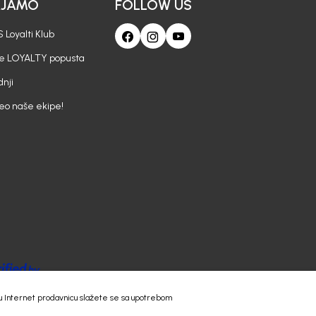
AJAMO
FOLLOW US
 Loyalti Klub
je LOYALTY popusta
nji
deo naše ekipe!
 našu Internet prodavnicu slažete se sa upotrebom