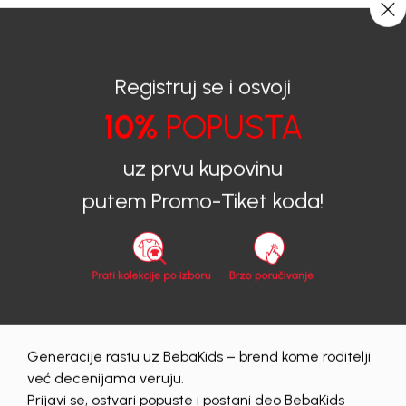
CIJENA ISPORUKE ZA SVE PORUDŽBINE IZNOSI 9KM
0
0
Registruj se i osvoji
10%
POPUSTA
BEBAKIDS
Proizvodi
Dječija odjeća
Majice
Majice za djevojčice
MAJICA ZA DJEVOJČICE JEMMA
uz prvu kupovinu
putem Promo-Tiket koda!
Generacije rastu uz BebaKids – brend kome roditelji
već decenijama veruju.