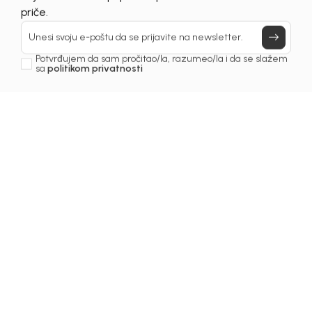
UNAVAILABLE
Prijavi se, ostvari popuste i postani deo BebaKids
priče.
Unesi svoju e-poštu da se prijavite na newsletter.
Potvrđujem da sam pročitao/la, razumeo/la i da se slažem
sa
politikom privatnosti
1
/
3
Majice za djevojčice
MAJICA ZA DJEVOJČICE
JEMMA
Šifra proizvoda:
3231OZ0M63G00
Odaberite veličinu
:
05
06
08
10
12
14