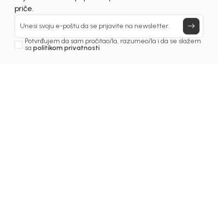
UNAVAILABLE
Prijavi se, ostvari popuste i postani deo BebaKids
priče.
Unesi svoju e-poštu da se prijavite na newsletter.
Potvrđujem da sam pročitao/la, razumeo/la i da se slažem
sa
politikom privatnosti
1
/
4
Majice za djevojčice
MAJICA ZA DJEVOJČICE
DINA
Šifra proizvoda:
3231OZ0M63R00
Odaberite veličinu
:
62
68
74
80
86
92
98
104