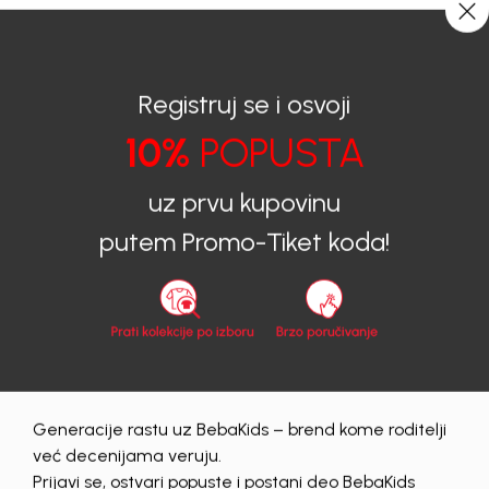
CIJENA ISPORUKE ZA SVE PORUDŽBINE IZNOSI 9KM
0
0
Registruj se i osvoji
10%
POPUSTA
BEBAKIDS
Proizvodi
Dječija odjeća
Majice
Majice za djevojčice
MAJICA ZA DJEVOJČICE DINA
uz prvu kupovinu
putem Promo-Tiket koda!
Generacije rastu uz BebaKids – brend kome roditelji
već decenijama veruju.