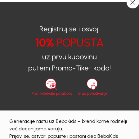
CIJENA ISPORUKE ZA SVE PORUDŽBINE IZNOSI 9KM
0
0
Registruj se i osvoji
10%
POPUSTA
BEBAKIDS
Proizvodi
Dječija odjeća
Majice
Majice za djevojčice
MAJICA ZA DJEVOJČICE LIA
uz prvu kupovinu
putem Promo-Tiket koda!
80
%
Generacije rastu uz BebaKids – brend kome roditelji
već decenijama veruju.