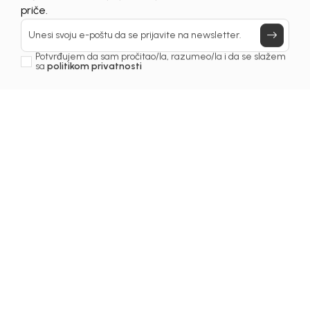
Prijavi se, ostvari popuste i postani deo BebaKids
priče.
Unesi svoju e-poštu da se prijavite na newsletter.
Potvrđujem da sam pročitao/la, razumeo/la i da se slažem
sa
politikom privatnosti
1
/
4
Majice za djevojčice
MAJICA ZA DJEVOJČICE
LIA
Šifra proizvoda:
2231OZ0M20F02
Odaberite veličinu
:
68
74