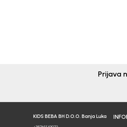
Beba Kids
Beba 
MAJICA ZA DJEVOJČICE
MAJ
BASIC
BAS
27,00
KM
27,
Prijava 
KIDS BEBA BH D.O.O. Banja Luka
INFO