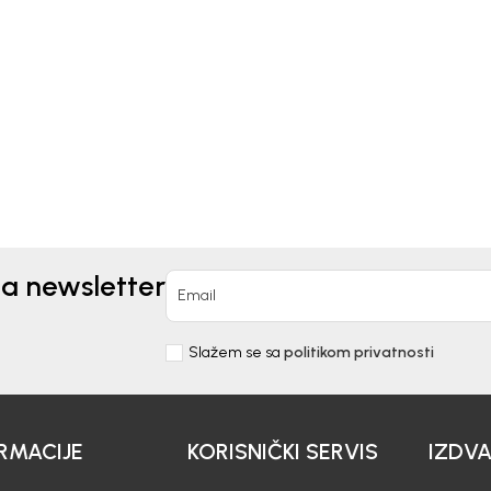
Kids
Beba Kids
ICA ZA DJEVOJČICE
MAJICA ZA DJEVOJČICE
IC
BASIC
00
KM
23,00
KM
na newsletter
Email
Slažem se sa
politikom privatnosti
RMACIJE
KORISNIČKI SERVIS
IZDV