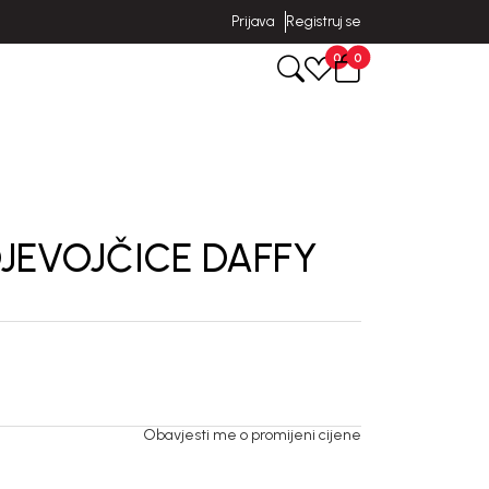
Prijava
Registruj se
0
0
JEVOJČICE DAFFY
Obavjesti me o promijeni cijene