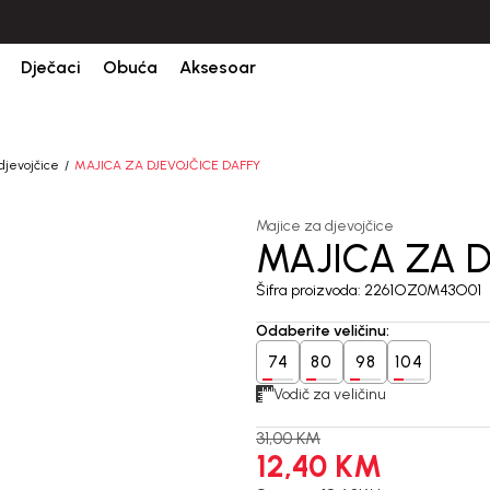
CIJENA ISPORUKE ZA SVE PORUDŽBINE IZNOSI 9KM
Dječaci
Obuća
Aksesoar
djevojčice
MAJICA ZA DJEVOJČICE DAFFY
Majice za djevojčice
MAJICA ZA D
60
%
Šifra proizvoda:
2261OZ0M43O01
Odaberite veličinu
:
74
80
98
104
Vodič za veličinu
31,00
KM
12,40
KM