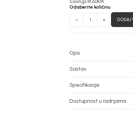
Savings:
18,60
KM
Odaberite količinu
DODAJ 
Opis
Sastav
Specifikacije
Dostupnost u radnjama