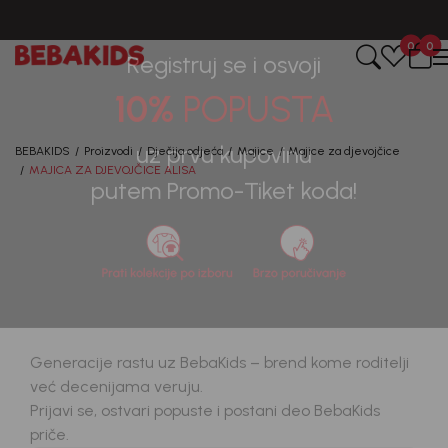
CIJENA ISPORUKE ZA SVE PORUDŽBINE IZNOSI 9KM
0
0
Registruj se i osvoji
10%
POPUSTA
BEBAKIDS
Proizvodi
Dječija odjeća
Majice
Majice za djevojčice
MAJICA ZA DJEVOJČICE ALISA
uz prvu kupovinu
putem Promo-Tiket koda!
30
%
Generacije rastu uz BebaKids – brend kome roditelji
već decenijama veruju.
Prijavi se, ostvari popuste i postani deo BebaKids