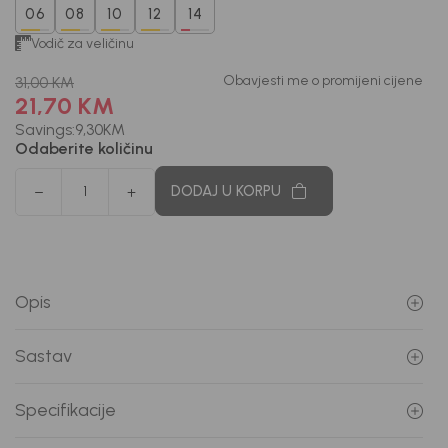
06
08
10
12
14
Vodič za veličinu
Obavjesti me o promijeni cijene
31,00
KM
21,70
KM
Savings:
9,30
KM
Odaberite količinu
DODAJ U KORPU
Opis
Sastav
Specifikacije