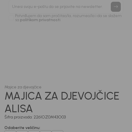
priče.
Unesi svoju e-poštu da se prijavite na newsletter.
Potvrđujem da sam pročitao/la, razumeo/la i da se slažem
sa
politikom privatnosti
1
/
5
Majice za djevojčice
MAJICA ZA DJEVOJČICE
ALISA
Šifra proizvoda:
2261OZ0M43O03
Odaberite veličinu
: