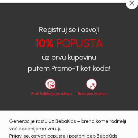
CIJENA ISPORUKE ZA SVE PORUDŽBINE IZNOSI 9KM
0
0
Registruj se i osvoji
10%
POPUSTA
BEBAKIDS
Proizvodi
Dječija odjeća
Majice
Majice za djevojčice
MAJICA ZA DJEVOJČICE DINA
uz prvu kupovinu
putem Promo-Tiket koda!
40
%
Generacije rastu uz BebaKids – brend kome roditelji
već decenijama veruju.