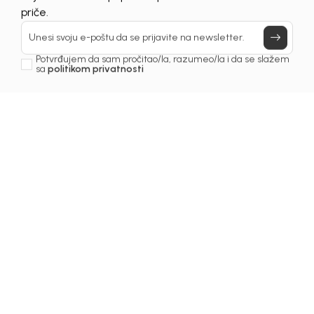
Prijavi se, ostvari popuste i postani deo BebaKids
priče.
Unesi svoju e-poštu da se prijavite na newsletter.
Potvrđujem da sam pročitao/la, razumeo/la i da se slažem
sa
politikom privatnosti
1
/
6
Majice za djevojčice
MAJICA ZA DJEVOJČICE
DINA
Šifra proizvoda:
2251OZ0M43F01
Odaberite veličinu
: