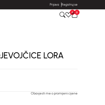
Prijava
Registruj se
0
0
JEVOJČICE LORA
Obavjesti me o promijeni cijene