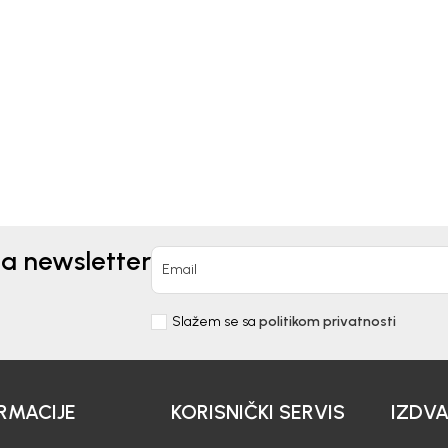
Kids
Beba Kids
ICA ZA DJEVOJČICE
MAJICA ZA DJEVOJČICE
IC
BASIC
00
KM
23,00
KM
na newsletter
Email
Slažem se sa
politikom privatnosti
RMACIJE
KORISNIČKI SERVIS
IZDV