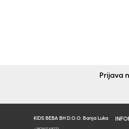
Beba Kids
Beba 
MAJICA ZA DJEVOJČICE
MAJ
BASIC
BAS
27,00
KM
27,
Prijava 
KIDS BEBA BH D.O.O. Banja Luka
INFO