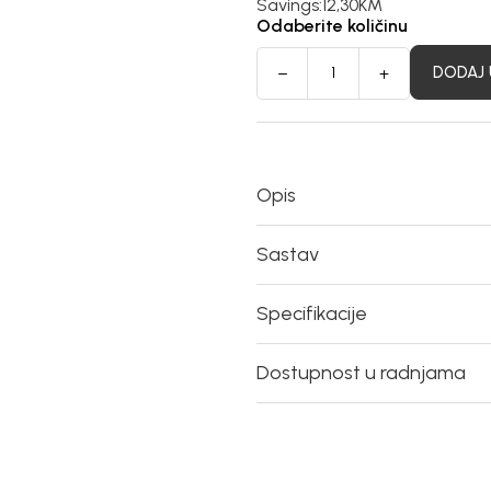
Savings:
12,30
KM
Odaberite količinu
DODAJ 
Opis
Sastav
Specifikacije
Dostupnost u radnjama