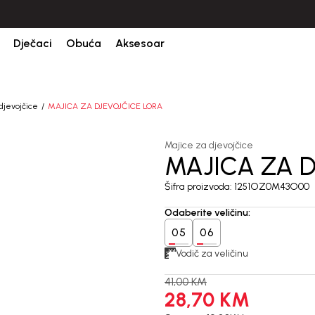
CIJENA ISPORUKE ZA SVE PORUDŽBINE IZNOSI 9KM
Dječaci
Obuća
Aksesoar
djevojčice
MAJICA ZA DJEVOJČICE LORA
Majice za djevojčice
MAJICA ZA D
30
%
Šifra proizvoda:
1251OZ0M43O00
Odaberite veličinu
:
05
06
Vodič za veličinu
41,00
KM
28,70
KM