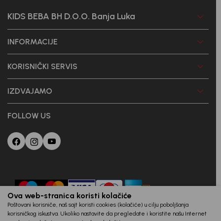
KIDS BEBA BH D.O.O. Banja Luka
INFORMACIJE
KORISNIČKI SERVIS
IZDVAJAMO
FOLLOW US
Ova web-stranica koristi kolačiće
Poštovani korisniče, naš sajt koristi cookies (kolačiće) u cilju poboljšanja
korisničkog iskustva. Ukoliko nastavite da pregledate i koristite našu Internet