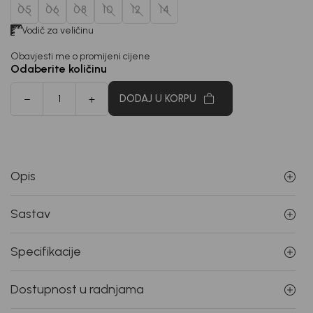
05
06
08
10
12
14
Vodič za veličinu
Obavjesti me o promijeni cijene
Odaberite količinu
DODAJ U KORPU
Opis
Sastav
Specifikacije
Dostupnost u radnjama