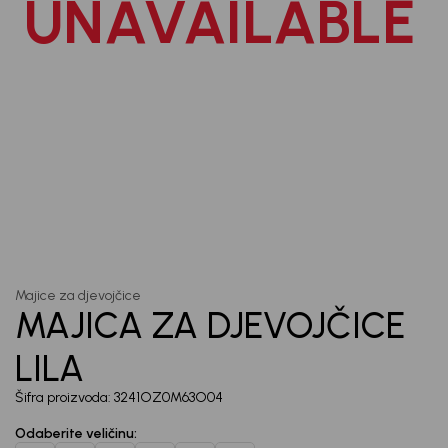
UNAVAILABLE
priče.
Unesi svoju e-poštu da se prijavite na newsletter.
Potvrđujem da sam pročitao/la, razumeo/la i da se slažem
sa
politikom privatnosti
1
/
6
Majice za djevojčice
MAJICA ZA DJEVOJČICE
LILA
Šifra proizvoda:
3241OZ0M63O04
Odaberite veličinu
: