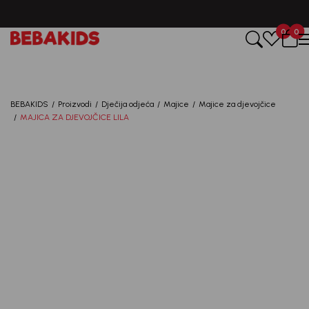
CIJENA ISPORUKE ZA SVE PORUDŽBINE IZNOSI 9KM
0
0
Registruj se i osvoji
10%
POPUSTA
BEBAKIDS
Proizvodi
Dječija odjeća
Majice
Majice za djevojčice
MAJICA ZA DJEVOJČICE LILA
uz prvu kupovinu
putem Promo-Tiket koda!
Generacije rastu uz BebaKids – brend kome roditelji
već decenijama veruju.
Prijavi se, ostvari popuste i postani deo BebaKids