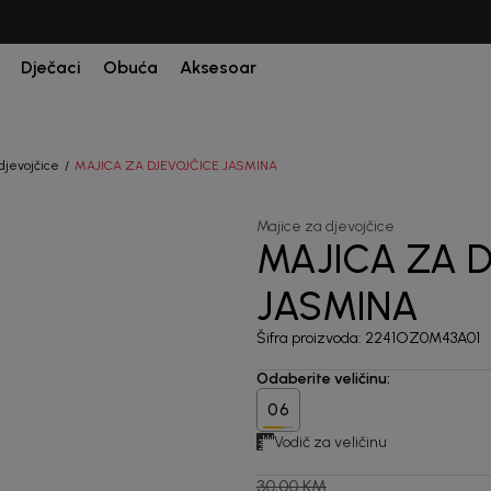
CIJENA ISPORUKE ZA SVE PORUDŽBINE IZNOSI 9KM
Dječaci
Obuća
Aksesoar
djevojčice
MAJICA ZA DJEVOJČICE JASMINA
Majice za djevojčice
MAJICA ZA 
60
%
JASMINA
Šifra proizvoda:
2241OZ0M43A01
Odaberite veličinu
:
06
Vodič za veličinu
30,00
KM