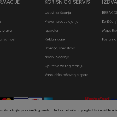
RMACIJE
KORISNIČKI SERVIS
IZDV
Uslovi korišćenja
BEBAKIDS
a
Pravo na odustajanje
Korišćen
a prava
Isporuka
Mapa Rad
 privatnosti
Reklamacije
Postani 
Povraćaj sredstava
Načini plaćanja
Uputstvo za registraciju
Vansudsko rešavanje spora
e) u cilju poboljšanja korisničkog iskustva. Ukoliko nastavite da pregledate i koristite