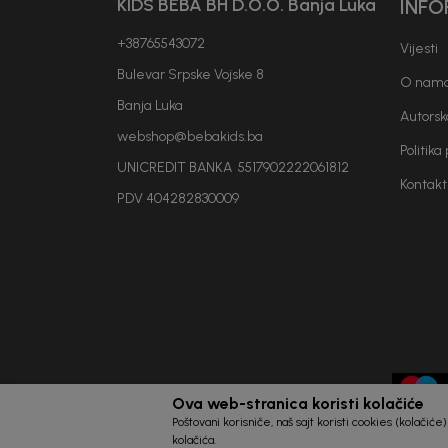
KIDS BEBA BH D.O.O. Banja Luka
INFO
+38765543072
Vijesti
Bulevar Srpske Vojske 8
O nam
Banja Luka
Autorsk
webshop@bebakids.ba
Politika
UNICREDIT BANKA 5517902222061812
Kontakt
PDV 404282830009
Ova web-stranica koristi kolačiće
Poštovani korisniče, naš sajt koristi cookies (kolačić
kolačića.