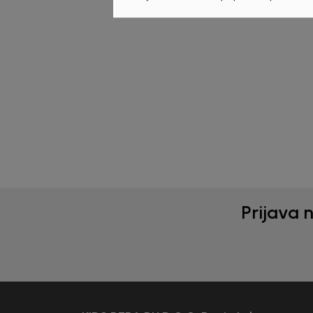
Beba Kids
Beba 
MAJICA ZA DJEVOJČICE
MAJ
BASIC
BAS
27,00
KM
27,
Prijava 