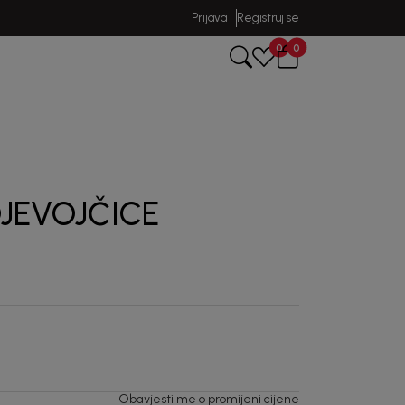
Prijava
Registruj se
0
0
DJEVOJČICE
Obavjesti me o promijeni cijene