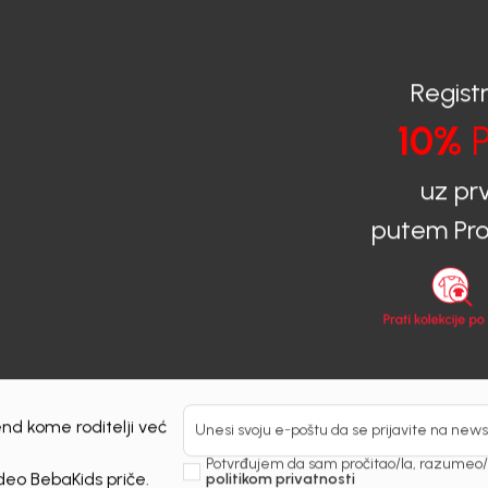
Registr
10%
P
uz pr
putem Pro
nd kome roditelji već
Unesi svoju e-poštu da se prijavite na news
Potvrđujem da sam pročitao/la, razumeo/l
 deo BebaKids priče.
politikom privatnosti