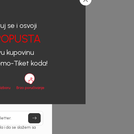
uj se i osvoji
OPUSTA
vu kupovinu
mo-Tiket koda!
letter.
a i da se slažem sa