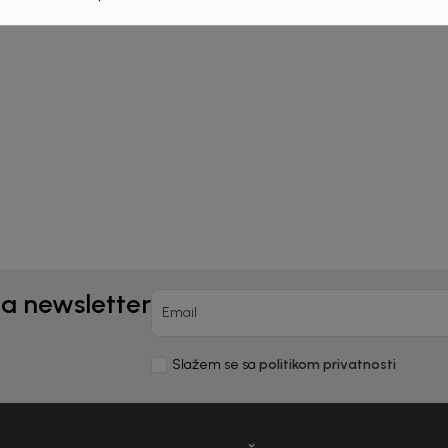
Kids
Beba Kids
ICA ZA DJEVOJČICE
MAJICA ZA DJEVOJČICE
IC
BASIC
00
KM
23,00
KM
na newsletter
Email
Slažem se sa
politikom privatnosti