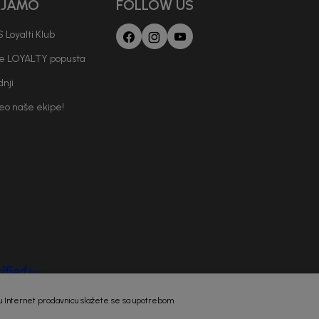
AJAMO
FOLLOW US
 Loyalti Klub
je LOYALTY popusta
nji
deo naše ekipe!
 našu Internet prodavnicu slažete se sa upotrebom