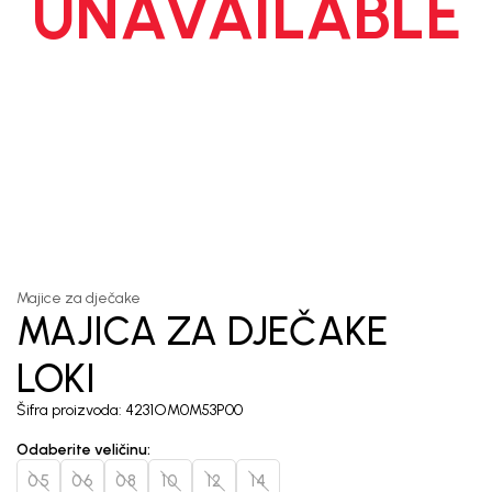
UNAVAILABLE
1
/
3
Majice za dječake
MAJICA ZA DJEČAKE
LOKI
Šifra proizvoda:
4231OM0M53P00
Odaberite veličinu
:
05
06
08
10
12
14