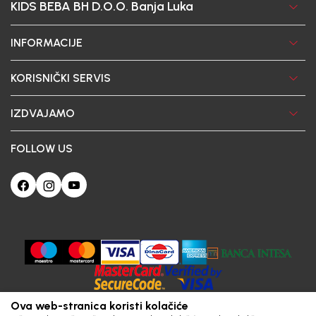
KIDS BEBA BH D.O.O. Banja Luka
INFORMACIJE
KORISNIČKI SERVIS
IZDVAJAMO
FOLLOW US
Ova web-stranica koristi kolačiće
Poštovani korisniče, naš sajt koristi cookies (kolačiće) u cilju poboljšanja
korisničkog iskustva. Ukoliko nastavite da pregledate i koristite našu Internet
prodavnicu slažete se sa upotrebom kolačića.
Obavezni
Statistics
Marketing
Trajni