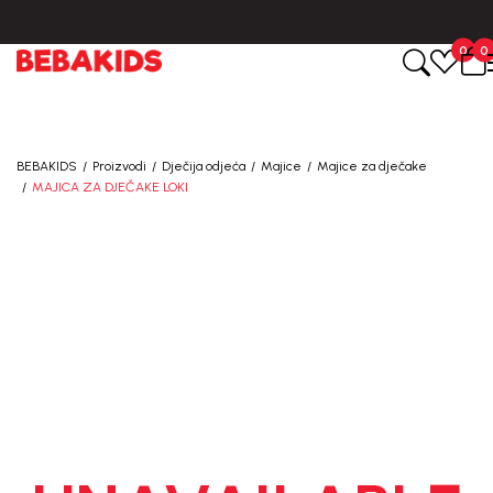
CIJENA ISPORUKE ZA SVE PORUDŽBINE IZNOSI 9KM
0
0
BEBAKIDS
Proizvodi
Dječija odjeća
Majice
Majice za dječake
MAJICA ZA DJEČAKE LOKI